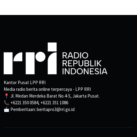
Kantor Pusat LPP RRI
Media radio berita online terpercaya - LPP RRI
📍 Jl. Medan Merdeka Barat No.4-5, Jakarta Pusat.
📞 +6221 350 0584, +6221 351 1086
📩 Pemberitaan: beritapro3@rri.go.id