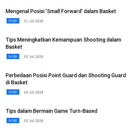
Mengenal Posisi 'Small Forward' dalam Basket
31 Jul 2026
HOBI
Tips Meningkatkan Kemampuan Shooting dalam
Basket
30 Jul 2026
HOBI
Perbedaan Posisi Point Guard dan Shooting Guard
di Basket
30 Jul 2026
HOBI
Tips dalam Bermain Game Turn-Based
30 Jul 2026
HOBI