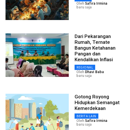
Oleh
Safira Irmina
baru saja
Dari Pekarangan
Rumah, Ternate
Bangun Ketahanan
Pangan dan
Kendalikan Inflasi
REGIONAL
Oleh
Dhavi Baba
baru saja
Gotong Royong
Hidupkan Semangat
Kemerdekaan
BERITA LAIN
Oleh
Safira Irmina
baru saja