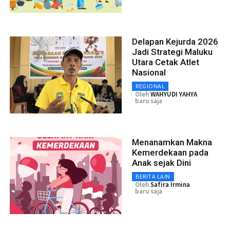
Delapan Kejurda 2026
Jadi Strategi Maluku
Utara Cetak Atlet
Nasional
REGIONAL
Oleh
WAHYUDI YAHYA
baru saja
Menanamkan Makna
Kemerdekaan pada
Anak sejak Dini
BERITA LAIN
Oleh
Safira Irmina
baru saja