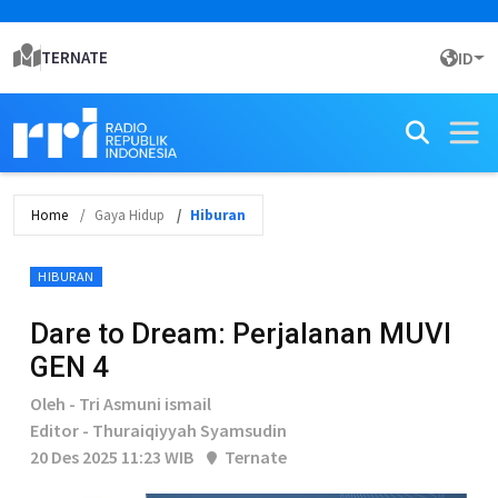
TERNATE
ID
Home
Gaya Hidup
Hiburan
HIBURAN
Dare to Dream: Perjalanan MUVI
GEN 4
Oleh - Tri Asmuni ismail
Editor - Thuraiqiyyah Syamsudin
20 Des 2025 11:23 WIB
Ternate