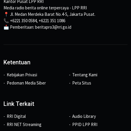
Kantor Pusat LPP RRI
Media radio berita online terpercaya - LPP RRI
📍 Jl. Medan Merdeka Barat No.4-5, Jakarta Pusat.
📞 +6221 350 0584, +6221 351 1086
📩 Pemberitaan: beritapro3@rri.go.id
Ketentuan
Kebijakan Privasi
Tentang Kami
Pedoman Media Siber
Peta Situs
Link Terkait
RRI Digital
Audio Library
RRI NET Streaming
PPID LPP RRI