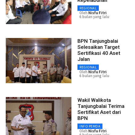
Kepelabuhan
REGIONAL
Oleh
Nisfu Fitri
6 bulan yang lalu
BPN Tanjungbalai
Selesaikan Target
Sertifikasi 40 Aset
Jalan
REGIONAL
Oleh
Nisfu Fitri
6 bulan yang lalu
Wakil Walikota
Tanjungbalai Terima
Sertifikat Aset dari
BPN
INFO PEMDA
Oleh
Nisfu Fitri
6 bulan yang lalu