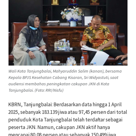
Wali Kota Tanjungbalai, Mahyaruddin Salim (kanan), bersama
Kepala BPJS Kesehatan Cabang Kisaran, Sri Widyastuti, saat
audiensi membahas peningkatan cakupan JKN di Kota
Tanjungbalai. (Foto: RRI/Nisfu)
KBRN, Tanjungbalai: Berdasarkan data hingga 1 April
2025, sebanyak 183.139 jiwa atau 97,45 persen dari total
penduduk Kota Tanjungbalai telah terdaftar sebagai
peserta JKN. Namun, cakupan JKN aktif hanya
mencapai 80,08 persen atau sebanyak 150.499 jiwa.