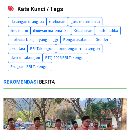
Kata Kunci / Tags
dukungan orangtua
etekunan
guru matematika
ilmu murni
ilmuwan matematika
Kesabaran
matematika
motivasi belajar yang tinggi
Pengarusutamaan Gender
prestasi
RRI Takengon
pendengar rri takengon
dwp rri takengon
PTQ 2026 RRI Takengon
Program RRI Takengon
REKOMENDASI
BERITA