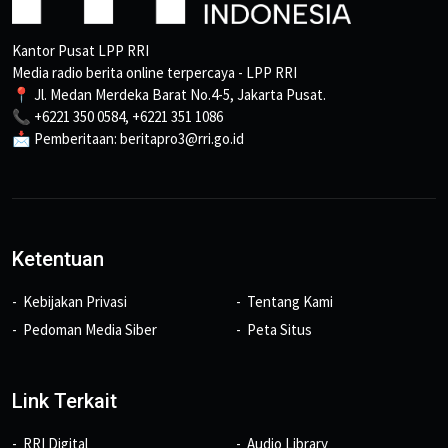
Kantor Pusat LPP RRI
Media radio berita online terpercaya - LPP RRI
📍 Jl. Medan Merdeka Barat No.4-5, Jakarta Pusat.
📞 +6221 350 0584, +6221 351 1086
📩 Pemberitaan: beritapro3@rri.go.id
Ketentuan
Kebijakan Privasi
Tentang Kami
Pedoman Media Siber
Peta Situs
Link Terkait
RRI Digital
Audio Library