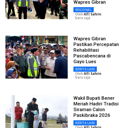
Wapres Gibran
REGIONAL
Oleh
Alfi Sahrin
baru saja
Wapres Gibran
Pastikan Percepatan
Rehabilitasi
Pascabencana di
Gayo Lues
BERITA LAIN
Oleh
Alfi Sahrin
baru saja
Wakil Bupati Bener
Meriah Hadiri Tradisi
Siraman Calon
Paskibraka 2026
BERITA LAIN
Oleh
Alfi Sahrin