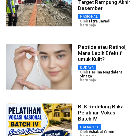
Target Rampung Akhir
Desember
NASIONAL
Oleh
Fitra Jayadi
baru saja
Peptide atau Retinol,
Mana Lebih Efektif
untuk Kulit?
BUDAYA
Oleh
Herlina Magdalena
Sinaga
baru saja
BLK Redelong Buka
Pelatihan Vokasi
Batch IV
DAERAH 3T
Oleh
Ashabul Yamin
baru saja