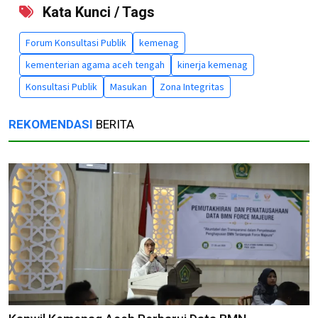
Kata Kunci / Tags
Forum Konsultasi Publik
kemenag
kementerian agama aceh tengah
kinerja kemenag
Konsultasi Publik
Masukan
Zona Integritas
REKOMENDASI
BERITA