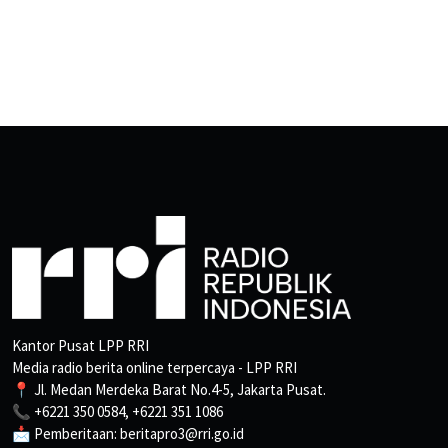
Kantor Pusat LPP RRI
Media radio berita online terpercaya - LPP RRI
📍 Jl. Medan Merdeka Barat No.4-5, Jakarta Pusat.
📞 +6221 350 0584, +6221 351 1086
📩 Pemberitaan: beritapro3@rri.go.id