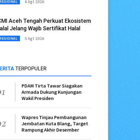
6 Agt 2026
REGIONAL
CMI Aceh Tengah Perkuat Ekosistem
alal Jelang Wajib Sertifikat Halal
5 Agt 2026
REGIONAL
ERITA
TERPOPULER
PDAM Tirta Tawar Siagakan
01
Armada Dukung Kunjungan
Wakil Presiden
Wapres Tinjau Pembangunan
02
Jembatan Kuta Blang, Target
Rampung Akhir Desember