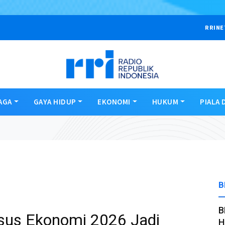
RRINE
AGA
GAYA HIDUP
EKONOMI
HUKUM
PIALA 
B
B
sus Ekonomi 2026 Jadi
H