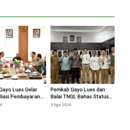
Gayo Lues Gelar
Pemkab Gayo Lues dan
liasi Pembayaran
Balai TNGL Bahas Status
JKN Bersama BPJS
Desa di Kecamatan Putri
26
4 Agu 2026
tan
Betung