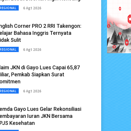
6 Agt 2026
REGIONAL
nglish Corner PRO 2 RRI Takengon:
elajar Bahasa Inggris Ternyata
idak Sulit
6 Agt 2026
REGIONAL
laim JKN di Gayo Lues Capai 65,87
iliar, Pemkab Siapkan Surat
omitmen
6 Agt 2026
REGIONAL
emda Gayo Lues Gelar Rekonsiliasi
embayaran Iuran JKN Bersama
PJS Kesehatan