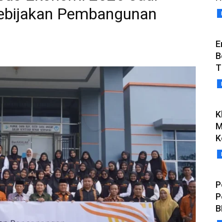
ebijakan Pembangunan
E
B
T
K
M
K
P
P
B