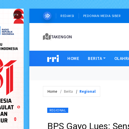
×
REDAKSI
PEDOMAN MEDIA SIBER
TAKENGON
HOME
BERITA
OLAHR
Home
Berita
Regional
REGIONAL
BPS Gayo Lues: Sen