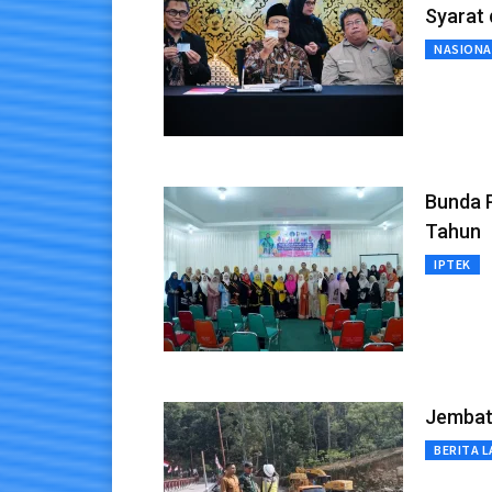
Syarat
NASIONA
Bunda P
Tahun
IPTEK
Jembata
BERITA L