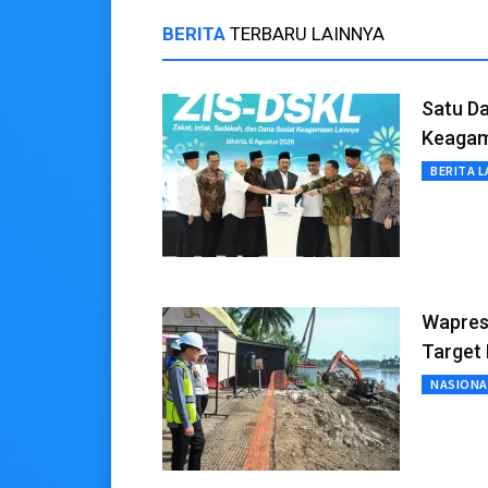
BERITA
TERBARU LAINNYA
Satu Da
Keagama
BERITA L
Wapres
Target
NASIONA