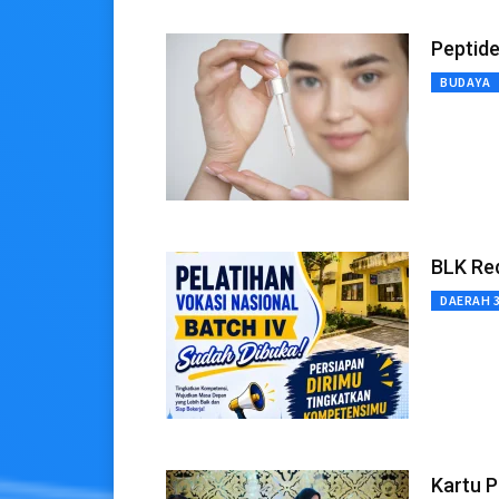
Peptide
BUDAYA
BLK Red
DAERAH 
Kartu P