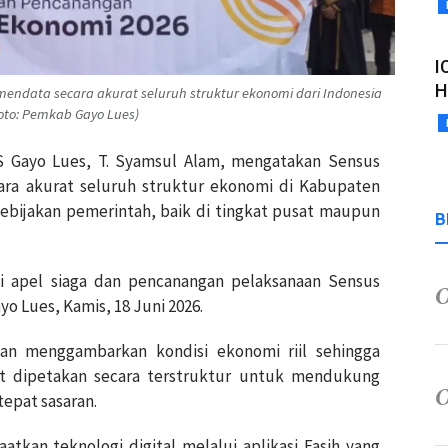
I
H
mendata secara akurat seluruh struktur ekonomi dari Indonesia
oto: Pemkab Gayo Lues)
 Gayo Lues, T. Syamsul Alam, mengatakan Sensus
ra akurat seluruh struktur ekonomi di Kabupaten
ebijakan pemerintah, baik di tingkat pusat maupun
B
i apel siaga dan pencanangan pelaksanaan Sensus
o Lues, Kamis, 18 Juni 2026.
an menggambarkan kondisi ekonomi riil sehingga
at dipetakan secara terstruktur untuk mendukung
epat sasaran.
tkan teknologi digital melalui aplikasi Fasih yang