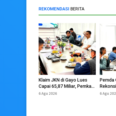
REKOMENDASI
BERITA
Klaim JKN di Gayo Lues
Pemda 
Capai 65,87 Miliar, Pemkab
Rekonsi
Siapkan Surat Komitmen
Iuran 
6 Agu 2026
6 Agu 20
Keseha