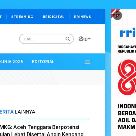
×
T
STREAMING
RRIDIGITAL
RRINEWS
ID
DUNIA 2026
EDITORIAL
ERITA
LAINNYA
MKG: Aceh Tenggara Berpotensi
ujan Lebat Disertai Angin Kencang