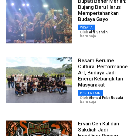
Bupati Bener Meriah:
Bujang Beru Harus
Mempertahankan
Budaya Gayo
WISATA
Oleh
Alfi Sahrin
baru saja
Resam Berume
Cultural Performance
Art, Budaya Jadi
Energi Kebangkitan
Masyarakat
BERITA LAIN
Oleh
Ahmad Febi Rozaki
baru saja
Ervan Ceh Kul dan
Sakdiah Jadi
Headliner Resam