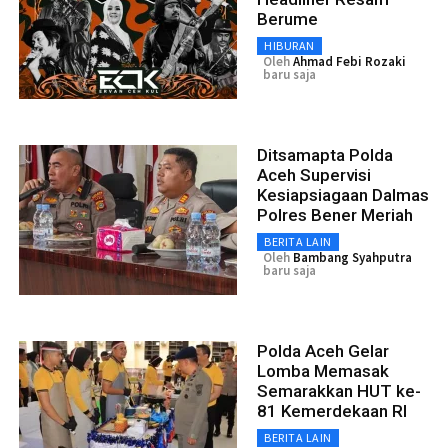
Berume
HIBURAN
Oleh
Ahmad Febi Rozaki
baru saja
Ditsamapta Polda
Aceh Supervisi
Kesiapsiagaan Dalmas
Polres Bener Meriah
BERITA LAIN
Oleh
Bambang Syahputra
baru saja
Polda Aceh Gelar
Lomba Memasak
Semarakkan HUT ke-
81 Kemerdekaan RI
BERITA LAIN