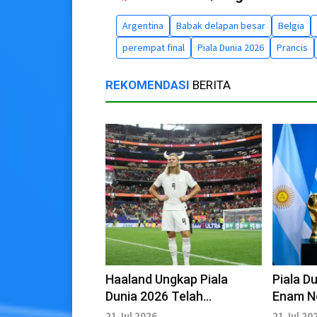
Argentina
Babak delapan besar
Belgia
perempat final
Piala Dunia 2026
Prancis
REKOMENDASI
BERITA
Haaland Ungkap Piala
Piala Du
Dunia 2026 Telah
Enam Ne
Mengubah Hidupnya
Konsep 
21 Jul 2026
21 Jul 20