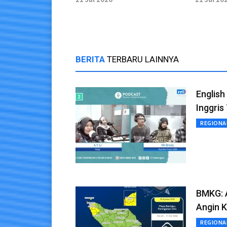
BERITA
TERBARU LAINNYA
English
Inggris
REGIONA
BMKG: A
Angin 
REGIONA