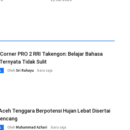
 Corner PRO 2 RRI Takengon: Belajar Bahasa
 Ternyata Tidak Sulit
Oleh
Sri Rahayu
baru saja
L
ceh Tenggara Berpotensi Hujan Lebat Disertai
Kencang
Oleh
Muhammad Azhari
baru saja
L