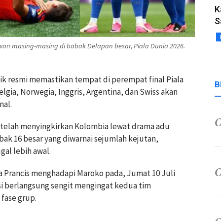
K
S
wan masing-masing di babak Delapan besar, Piala Dunia 2026.
ik resmi memastikan tempat di perempat final Piala
B
elgia, Norwegia, Inggris, Argentina, dan Swiss akan
nal.
 setelah menyingkirkan Kolombia lewat drama adu
abak 16 besar yang diwarnai sejumlah kejutan,
gal lebih awal.
a Prancis menghadapi Maroko pada, Jumat 10 Juli
iksi berlangsung sengit mengingat kedua tim
fase grup.