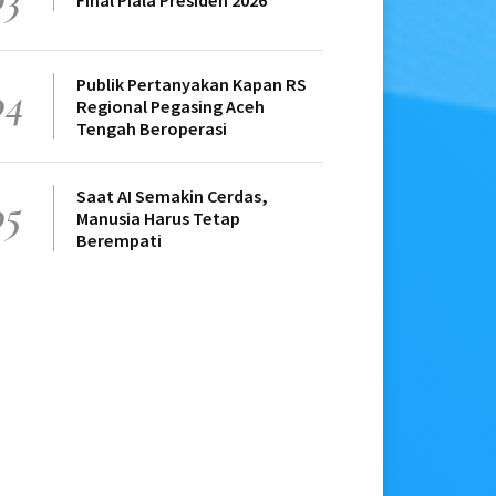
Final Piala Presiden 2026
Publik Pertanyakan Kapan RS
04
Regional Pegasing Aceh
Tengah Beroperasi
Saat AI Semakin Cerdas,
05
Manusia Harus Tetap
Berempati