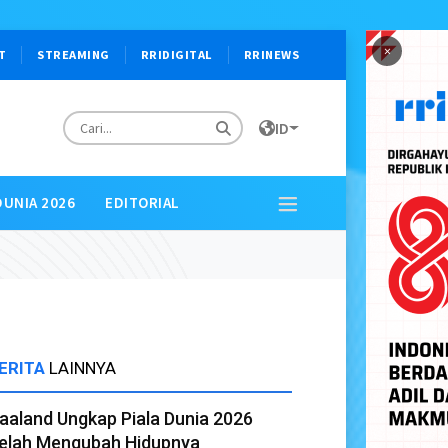
×
T
STREAMING
RRIDIGITAL
RRINEWS
ID
DUNIA 2026
EDITORIAL
ERITA
LAINNYA
aaland Ungkap Piala Dunia 2026
elah Mengubah Hidupnya