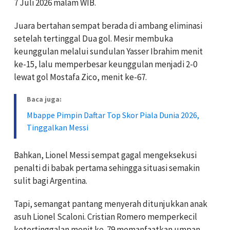
7 Juli 2026 malam WIB.
Juara bertahan sempat berada di ambang eliminasi
setelah tertinggal Dua gol. Mesir membuka
keunggulan melalui sundulan Yasser Ibrahim menit
ke-15, lalu memperbesar keunggulan menjadi 2-0
lewat gol Mostafa Zico, menit ke-67.
Baca juga:
Mbappe Pimpin Daftar Top Skor Piala Dunia 2026,
Tinggalkan Messi
Bahkan, Lionel Messi sempat gagal mengeksekusi
penalti di babak pertama sehingga situasi semakin
sulit bagi Argentina.
Tapi, semangat pantang menyerah ditunjukkan anak
asuh Lionel Scaloni. Cristian Romero memperkecil
ketertinggalan menit ke-79 memanfaatkan umpan