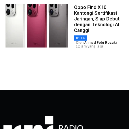
Oppo Find X10
Kantongi Sertifikasi
Jaringan, Siap Debut
dengan Teknologi AI
Canggi
IPTEK
Oleh
Ahmad Febi Rozaki
12 jam yang lalu