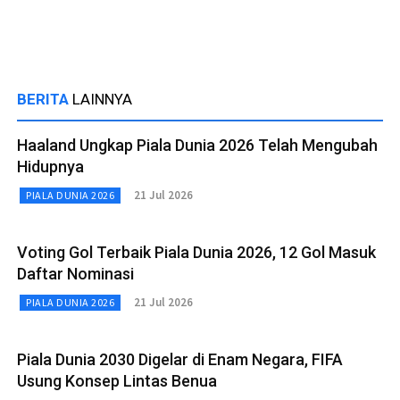
BERITA
LAINNYA
Haaland Ungkap Piala Dunia 2026 Telah Mengubah
Hidupnya
21 Jul 2026
PIALA DUNIA 2026
Voting Gol Terbaik Piala Dunia 2026, 12 Gol Masuk
Daftar Nominasi
21 Jul 2026
PIALA DUNIA 2026
Piala Dunia 2030 Digelar di Enam Negara, FIFA
Usung Konsep Lintas Benua