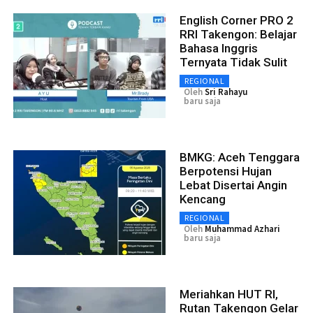
English Corner PRO 2
RRI Takengon: Belajar
Bahasa Inggris
Ternyata Tidak Sulit
REGIONAL
Oleh
Sri Rahayu
baru saja
BMKG: Aceh Tenggara
Berpotensi Hujan
Lebat Disertai Angin
Kencang
REGIONAL
Oleh
Muhammad Azhari
baru saja
Meriahkan HUT RI,
Rutan Takengon Gelar