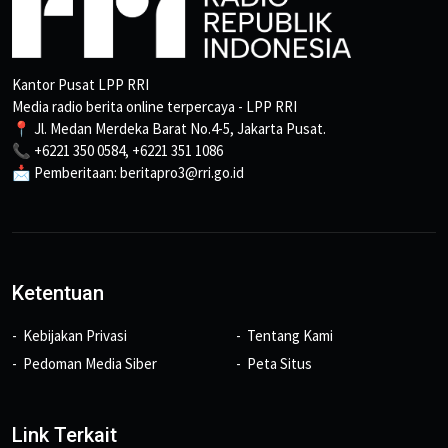
Kantor Pusat LPP RRI
Media radio berita online terpercaya - LPP RRI
📍 Jl. Medan Merdeka Barat No.4-5, Jakarta Pusat.
📞 +6221 350 0584, +6221 351 1086
📩 Pemberitaan: beritapro3@rri.go.id
Ketentuan
Kebijakan Privasi
Tentang Kami
Pedoman Media Siber
Peta Situs
Link Terkait