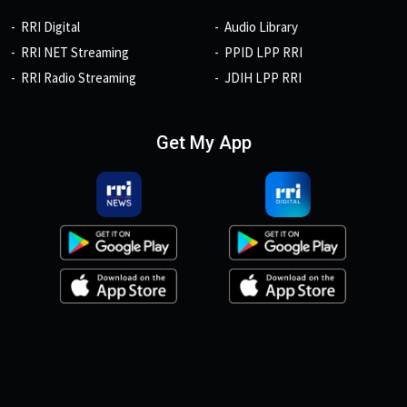
RRI Digital
Audio Library
RRI NET Streaming
PPID LPP RRI
RRI Radio Streaming
JDIH LPP RRI
Get My App