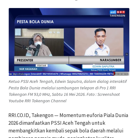
Ketua PSSI Aceh Tengah, Edwin Saputra, dalam dialog interaktif
Pesta Bola Dunia melalui sambungan telepon di Pro 1 RRI
Takengon FM 93,0 MHz, Sabtu 16 Mei 2026. Foto : Screenshoot
Youtube RRI Takengon Channel
RRI.CO.ID, Takengon — Momentum euforia Piala Dunia
2026 dimanfaatkan PSSI Aceh Tengah untuk
membangkitkan kembali sepak bola daerah melalui