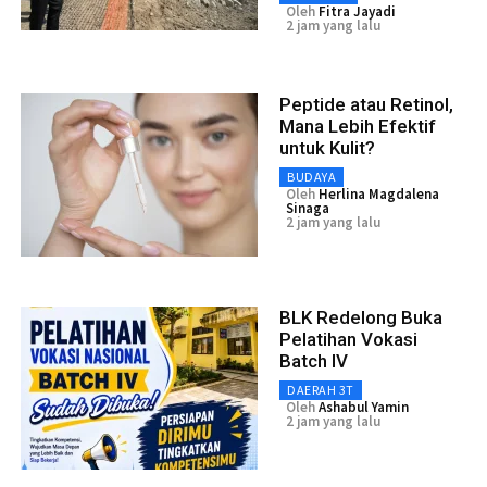
Oleh
Fitra Jayadi
2 jam yang lalu
Peptide atau Retinol,
Mana Lebih Efektif
untuk Kulit?
BUDAYA
Oleh
Herlina Magdalena
Sinaga
2 jam yang lalu
BLK Redelong Buka
Pelatihan Vokasi
Batch IV
DAERAH 3T
Oleh
Ashabul Yamin
2 jam yang lalu