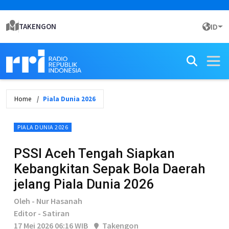
TAKENGON
ID
Home
Piala Dunia 2026
PIALA DUNIA 2026
PSSI Aceh Tengah Siapkan
Kebangkitan Sepak Bola Daerah
jelang Piala Dunia 2026
Oleh - Nur Hasanah
Editor - Satiran
17 Mei 2026 06:16 WIB
Takengon