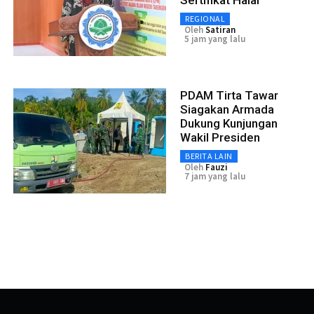
REGIONAL
Oleh
Satiran
5 jam yang lalu
PDAM Tirta Tawar
Siagakan Armada
Dukung Kunjungan
Wakil Presiden
BERITA LAIN
Oleh
Fauzi
7 jam yang lalu