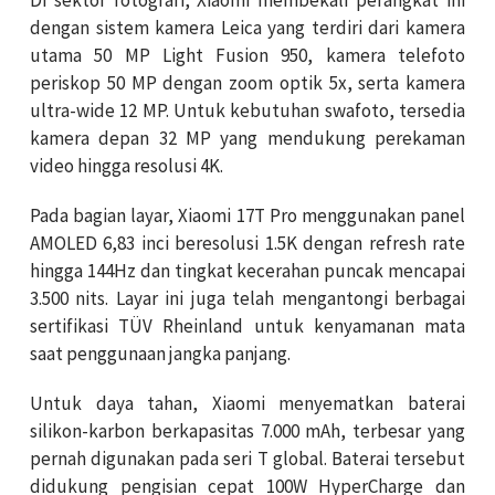
Di sektor fotografi, Xiaomi membekali perangkat ini
dengan sistem kamera Leica yang terdiri dari kamera
utama 50 MP Light Fusion 950, kamera telefoto
periskop 50 MP dengan zoom optik 5x, serta kamera
ultra-wide 12 MP. Untuk kebutuhan swafoto, tersedia
kamera depan 32 MP yang mendukung perekaman
video hingga resolusi 4K.
Pada bagian layar, Xiaomi 17T Pro menggunakan panel
AMOLED 6,83 inci beresolusi 1.5K dengan refresh rate
hingga 144Hz dan tingkat kecerahan puncak mencapai
3.500 nits. Layar ini juga telah mengantongi berbagai
sertifikasi TÜV Rheinland untuk kenyamanan mata
saat penggunaan jangka panjang.
Untuk daya tahan, Xiaomi menyematkan baterai
silikon-karbon berkapasitas 7.000 mAh, terbesar yang
pernah digunakan pada seri T global. Baterai tersebut
didukung pengisian cepat 100W HyperCharge dan