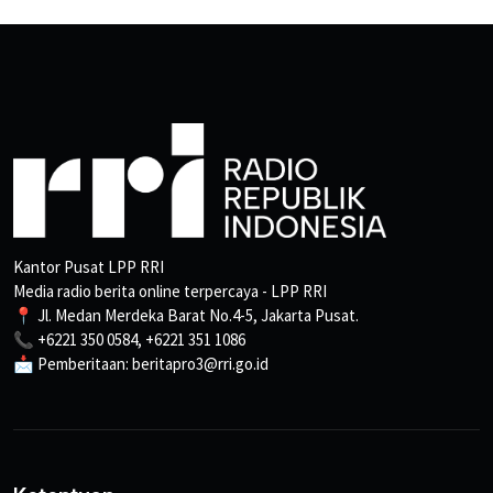
Kantor Pusat LPP RRI
Media radio berita online terpercaya - LPP RRI
📍 Jl. Medan Merdeka Barat No.4-5, Jakarta Pusat.
📞 +6221 350 0584, +6221 351 1086
📩 Pemberitaan: beritapro3@rri.go.id