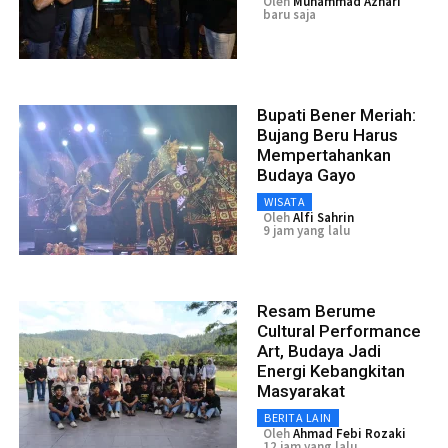
Oleh
Muhammad Azhari
baru saja
Bupati Bener Meriah:
Bujang Beru Harus
Mempertahankan
Budaya Gayo
WISATA
Oleh
Alfi Sahrin
9 jam yang lalu
Resam Berume
Cultural Performance
Art, Budaya Jadi
Energi Kebangkitan
Masyarakat
BERITA LAIN
Oleh
Ahmad Febi Rozaki
12 jam yang lalu