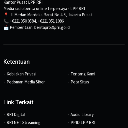
Kantor Pusat LPP RRI
Media radio berita online terpercaya - LPP RRI
📍 Jl. Medan Merdeka Barat No.4-5, Jakarta Pusat.
📞 +6221 350 0584, +6221 351 1086
📩 Pemberitaan: beritapro3@rri.go.id
Ketentuan
Kebijakan Privasi
Tentang Kami
Pedoman Media Siber
Peta Situs
Link Terkait
RRI Digital
Audio Library
RRI NET Streaming
PPID LPP RRI