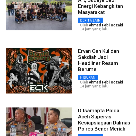
Art, Budaya Jadi
Energi Kebangkitan
Masyarakat
BERITA LAIN
Oleh
Ahmad Febi Rozaki
14 jam yang lalu
Ervan Ceh Kul dan
Sakdiah Jadi
Headliner Resam
Berume
HIBURAN
Oleh
Ahmad Febi Rozaki
14 jam yang lalu
Ditsamapta Polda
Aceh Supervisi
Kesiapsiagaan Dalmas
Polres Bener Meriah