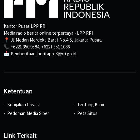
Kantor Pusat LPP RRI
Media radio berita online terpercaya - LPP RRI
📍 Jl. Medan Merdeka Barat No.4-5, Jakarta Pusat.
📞 +6221 350 0584, +6221 351 1086
📩 Pemberitaan: beritapro3@rri.go.id
Ketentuan
Kebijakan Privasi
Tentang Kami
Pedoman Media Siber
Peta Situs
Link Terkait