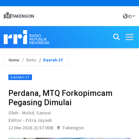
TAKENGON
ID
Home
Berita
Daerah 3T
DAERAH 3T
Perdana, MTQ Forkopimcam
Pegasing Dimulai
Oleh - Mohd. Sanusi
Editor - Fitra Jayadi
12 Mei 2026 21:57 WIB
Takengon