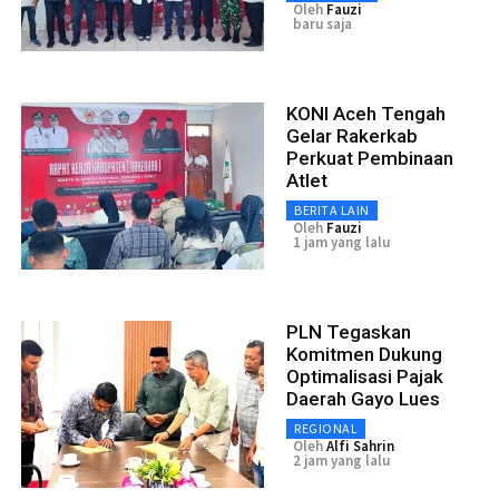
Oleh
Fauzi
baru saja
KONI Aceh Tengah
Gelar Rakerkab
Perkuat Pembinaan
Atlet
BERITA LAIN
Oleh
Fauzi
1 jam yang lalu
PLN Tegaskan
Komitmen Dukung
Optimalisasi Pajak
Daerah Gayo Lues
REGIONAL
Oleh
Alfi Sahrin
2 jam yang lalu