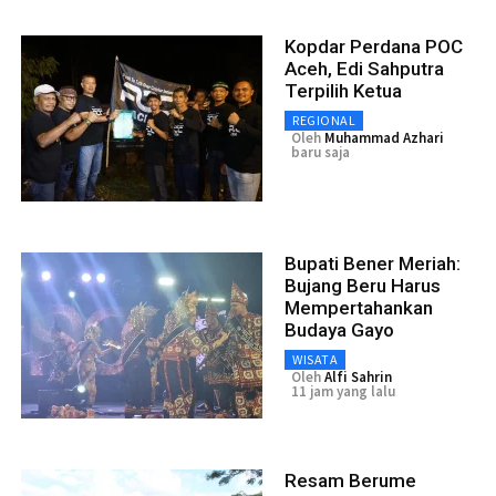
Kopdar Perdana POC
Aceh, Edi Sahputra
Terpilih Ketua
REGIONAL
Oleh
Muhammad Azhari
baru saja
Bupati Bener Meriah:
Bujang Beru Harus
Mempertahankan
Budaya Gayo
WISATA
Oleh
Alfi Sahrin
11 jam yang lalu
Resam Berume