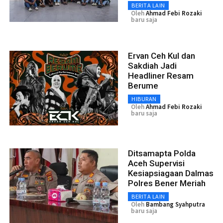
BERITA LAIN
Oleh
Ahmad Febi Rozaki
baru saja
Ervan Ceh Kul dan
Sakdiah Jadi
Headliner Resam
Berume
HIBURAN
Oleh
Ahmad Febi Rozaki
baru saja
Ditsamapta Polda
Aceh Supervisi
Kesiapsiagaan Dalmas
Polres Bener Meriah
BERITA LAIN
Oleh
Bambang Syahputra
baru saja