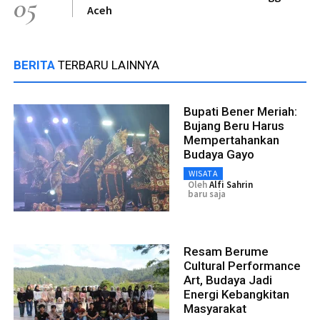
05
Aceh
BERITA
TERBARU LAINNYA
Bupati Bener Meriah:
Bujang Beru Harus
Mempertahankan
Budaya Gayo
WISATA
Oleh
Alfi Sahrin
baru saja
Resam Berume
Cultural Performance
Art, Budaya Jadi
Energi Kebangkitan
Masyarakat