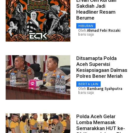
Ervan Ceh Kul dan
Sakdiah Jadi
Headliner Resam
Berume
HIBURAN
Oleh
Ahmad Febi Rozaki
baru saja
Ditsamapta Polda
Aceh Supervisi
Kesiapsiagaan Dalmas
Polres Bener Meriah
BERITA LAIN
Oleh
Bambang Syahputra
baru saja
Polda Aceh Gelar
Lomba Memasak
Semarakkan HUT ke-