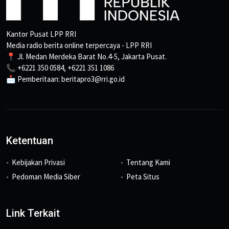
Kantor Pusat LPP RRI
Media radio berita online terpercaya - LPP RRI
📍 Jl. Medan Merdeka Barat No.4-5, Jakarta Pusat.
📞 +6221 350 0584, +6221 351 1086
📩 Pemberitaan: beritapro3@rri.go.id
Ketentuan
Kebijakan Privasi
Tentang Kami
Pedoman Media Siber
Peta Situs
Link Terkait