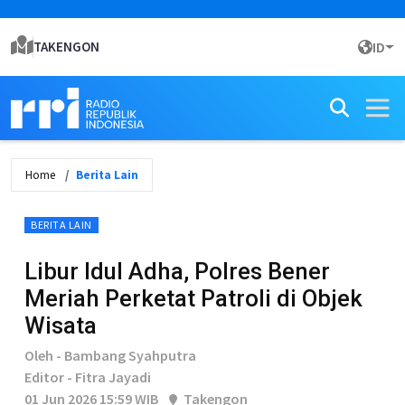
TAKENGON
ID
Home
Berita Lain
BERITA LAIN
Libur Idul Adha, Polres Bener
Meriah Perketat Patroli di Objek
Wisata
Oleh - Bambang Syahputra
Editor - Fitra Jayadi
01 Jun 2026 15:59 WIB
Takengon