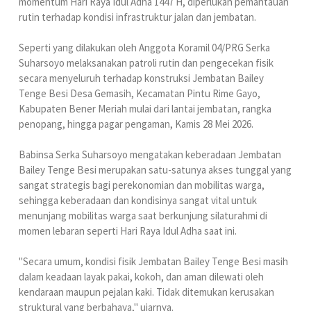
momentum Hari Raya Idul Adha 1447 H, diperlukan pemantauan
rutin terhadap kondisi infrastruktur jalan dan jembatan.
Seperti yang dilakukan oleh Anggota Koramil 04/PRG Serka
Suharsoyo melaksanakan patroli rutin dan pengecekan fisik
secara menyeluruh terhadap konstruksi Jembatan Bailey
Tenge Besi Desa Gemasih, Kecamatan Pintu Rime Gayo,
Kabupaten Bener Meriah mulai dari lantai jembatan, rangka
penopang, hingga pagar pengaman, Kamis 28 Mei 2026.
Babinsa Serka Suharsoyo mengatakan keberadaan Jembatan
Bailey Tenge Besi merupakan satu-satunya akses tunggal yang
sangat strategis bagi perekonomian dan mobilitas warga,
sehingga keberadaan dan kondisinya sangat vital untuk
menunjang mobilitas warga saat berkunjung silaturahmi di
momen lebaran seperti Hari Raya Idul Adha saat ini.
"Secara umum, kondisi fisik Jembatan Bailey Tenge Besi masih
dalam keadaan layak pakai, kokoh, dan aman dilewati oleh
kendaraan maupun pejalan kaki. Tidak ditemukan kerusakan
struktural yang berbahaya," ujarnya.