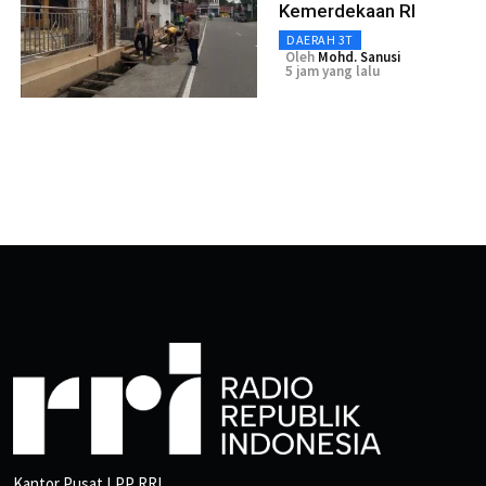
Kemerdekaan RI
DAERAH 3T
Oleh
Mohd. Sanusi
5 jam yang lalu
Kantor Pusat LPP RRI