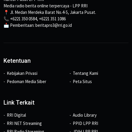
Media radio berita online terpercaya - LPP RRI
📍 Jl. Medan Merdeka Barat No.4-5, Jakarta Pusat.
📞 +6221 350 0584, +6221 351 1086
📩 Pemberitaan: beritapro3@rri.go.id
Ketentuan
Kebijakan Privasi
Tentang Kami
Pedoman Media Siber
Peta Situs
Link Terkait
RRI Digital
Audio Library
RRI NET Streaming
PPID LPP RRI
RRI Radio Streaming
JDIH LPP RRI