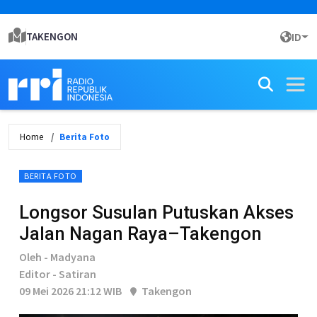
TAKENGON
ID
Home
Berita Foto
BERITA FOTO
Longsor Susulan Putuskan Akses
Jalan Nagan Raya–Takengon
Oleh - Madyana
Editor - Satiran
09 Mei 2026 21:12 WIB
Takengon