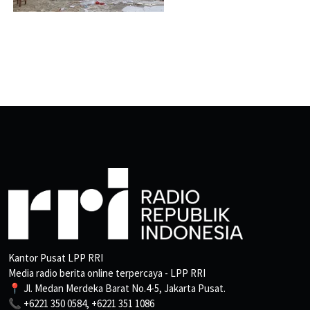
Kantor Pusat LPP RRI
Media radio berita online terpercaya - LPP RRI
📍 Jl. Medan Merdeka Barat No.4-5, Jakarta Pusat.
📞 +6221 350 0584, +6221 351 1086