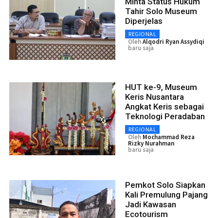
Minta Status Hukum
Tahir Solo Museum
Diperjelas
REGIONAL
Oleh
Alqodri Ryan Assydiqi
baru saja
HUT ke-9, Museum
Keris Nusantara
Angkat Keris sebagai
Teknologi Peradaban
REGIONAL
Oleh
Mochammad Reza
Rizky Nurahman
baru saja
Pemkot Solo Siapkan
Kali Premulung Pajang
Jadi Kawasan
Ecotourism