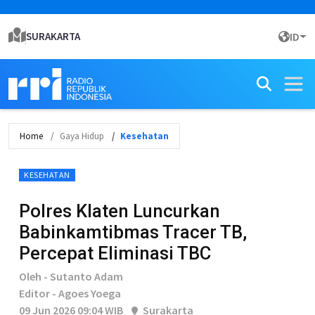
SURAKARTA
ID
Home
Gaya Hidup
Kesehatan
KESEHATAN
Polres Klaten Luncurkan
Babinkamtibmas Tracer TB,
Percepat Eliminasi TBC
Oleh - Sutanto Adam
Editor - Agoes Yoega
09 Jun 2026 09:04 WIB
Surakarta