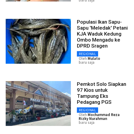
baru saja
Populasi Ikan Sapu-
Sapu 'Meledak' Petani
KJA Waduk Kedung
Ombo Mengadu ke
DPRD Sragen
REGIONAL
Oleh
Mulato
baru saja
Pemkot Solo Siapkan
97 Kios untuk
Tampung Eks
Pedagang PGS
REGIONAL
Oleh
Mochammad Reza
Rizky Nurahman
baru saja