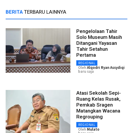
BERITA
TERBARU LAINNYA
Pengelolaan Tahir
Solo Museum Masih
Ditangani Yayasan
Tahir Setahun
Pertama
REGIONAL
Oleh
Alqodri Ryan Assydiqi
baru saja
Atasi Sekolah Sepi-
Ruang Kelas Rusak,
Pemkab Sragen
Matangkan Wacana
Regrouping
REGIONAL
Oleh
Mulato