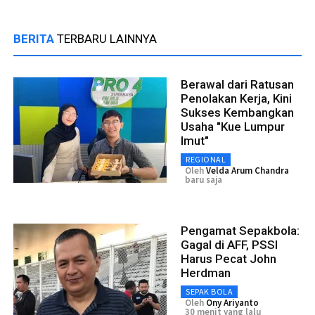
BERITA
TERBARU LAINNYA
Berawal dari Ratusan
Penolakan Kerja, Kini
Sukses Kembangkan
Usaha "Kue Lumpur
Imut"
REGIONAL
Oleh
Velda Arum Chandra
baru saja
Pengamat Sepakbola:
Gagal di AFF, PSSI
Harus Pecat John
Herdman
SEPAK BOLA
Oleh
Ony Ariyanto
30 menit yang lalu