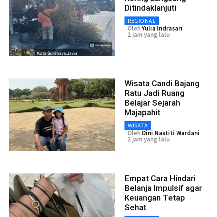
Ditindaklanjuti
REGIONAL
Oleh
Yulia Indrasari
2 jam yang lalu
Wisata Candi Bajang
Ratu Jadi Ruang
Belajar Sejarah
Majapahit
WISATA
Oleh
Dini Nastiti Wardani
2 jam yang lalu
Empat Cara Hindari
Belanja Impulsif agar
Keuangan Tetap
Sehat