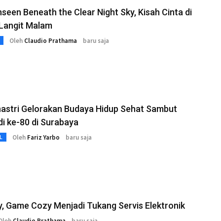
seen Beneath the Clear Night Sky, Kisah Cinta di
Langit Malam
Oleh
Claudio Prathama
baru saja
nastri Gelorakan Budaya Hidup Sehat Sambut
di ke-80 di Surabaya
Oleh
Fariz Yarbo
baru saja
L
, Game Cozy Menjadi Tukang Servis Elektronik
Oleh
Claudio Prathama
baru saja