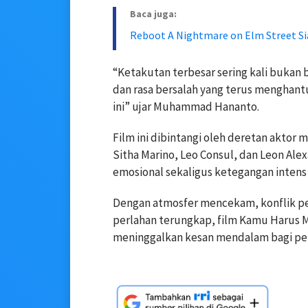
Baca juga:
Reboot A Nightmare on Elm Street Si
“Ketakutan terbesar sering kali bukan b
dan rasa bersalah yang terus menghantui
ini” ujar Muhammad Hananto.
Film ini dibintangi oleh deretan aktor
Sitha Marino, Leo Consul, dan Leon Ale
emosional sekaligus ketegangan intens 
Dengan atmosfer mencekam, konflik per
perlahan terungkap, film Kamu Harus Ma
meninggalkan kesan mendalam bagi pen