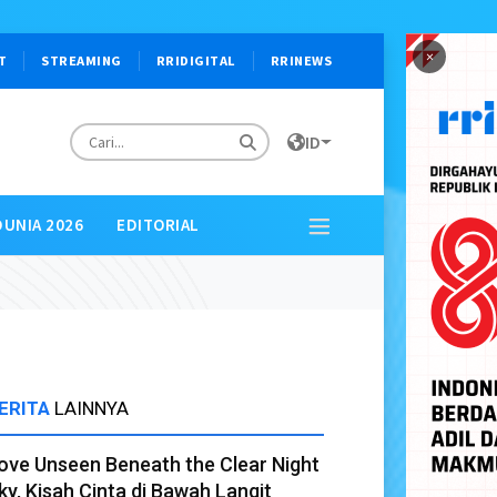
×
T
STREAMING
RRIDIGITAL
RRINEWS
ID
DUNIA 2026
EDITORIAL
ERITA
LAINNYA
ove Unseen Beneath the Clear Night
ky, Kisah Cinta di Bawah Langit