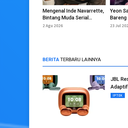
Mengenal Inde Navarrette,
Yeon Sa
Bintang Muda Serial
Bareng 
Thriller Obsession
dalam 
2 Agu 2026
23 Jul 20
BERITA
TERBARU LAINNYA
JBL Re
Adaptif
IPTEK