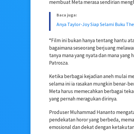
membuat Meta merasa sendirian mengha
Baca juga:
Anya Taylor-Joy Siap Selami Buku The
“Film ini bukan hanya tentang hantu at
bagaimana seseorang berjuang melawan 
tanya mana yang nyata dan mana yang h
Patrosza.
Ketika berbagai kejadian aneh mulai me
selama ini ia rasakan mungkin benar-be
Meta harus memecahkan berbagai teka-
yang pernah meragukan dirinya.
Produser Muhammad Hananto mengatak
pendekatan horor yang berbeda, memad
emosional dan dekat dengan ketakutan 