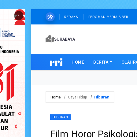
×
REDAKSI
PEDOMAN MEDIA SIBER
SURABAYA
HOME
BERITA
OLAHR
Home
Gaya Hidup
Hiburan
HIBURAN
Film Horor Psikologi