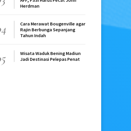
AFF, PSSI Harus Pecat John
Herdman
Cara Merawat Bougenville agar
04
Rajin Berbunga Sepanjang
Tahun Indah
Wisata Waduk Bening Madiun
05
Jadi Destinasi Pelepas Penat