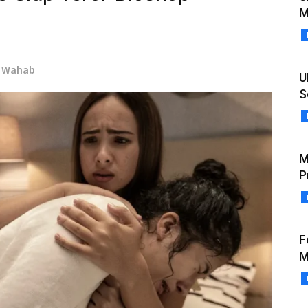
M
l Wahab
U
S
M
P
F
M