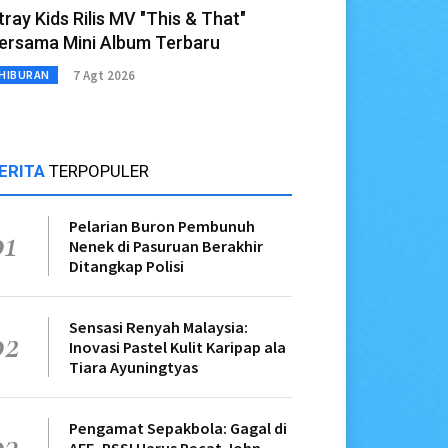
tray Kids Rilis MV "This & That"
ersama Mini Album Terbaru
7 Agt 2026
HIBURAN
ERITA
TERPOPULER
Pelarian Buron Pembunuh
01
Nenek di Pasuruan Berakhir
Ditangkap Polisi
Sensasi Renyah Malaysia:
02
Inovasi Pastel Kulit Karipap ala
Tiara Ayuningtyas
Pengamat Sepakbola: Gagal di
03