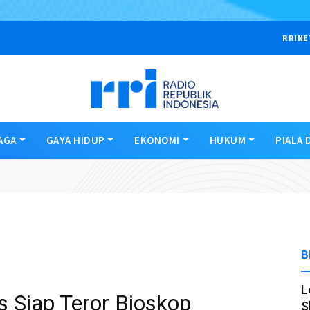
RRINE
AGA
GAYA HIDUP
EKONOMI
HUKUM
PIALA 
B
L
s Siap Teror Bioskop
S