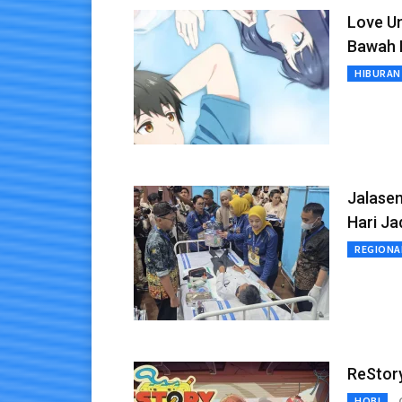
Love Un
Bawah 
HIBURAN
Jalase
Hari Ja
REGIONA
ReStory
HOBI