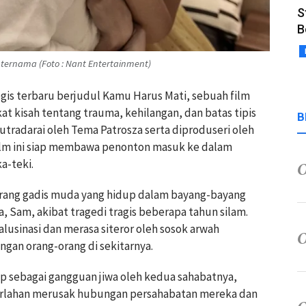
S
B
a ternama (Foto : Nant Entertainment)
logis terbaru berjudul Kamu Harus Mati, sebuah film
t kisah tentang trauma, kehilangan, dan batas tipis
B
sutradarai oleh Tema Patrosza serta diproduseri oleh
lm ini siap membawa penonton masuk ke dalam
a-teki.
eorang gadis muda yang hidup dalam bayang-bayang
, Sam, akibat tragedi tragis beberapa tahun silam.
alusinasi dan merasa siteror oleh sosok arwah
ngan orang-orang di sekitarnya.
p sebagai gangguan jiwa oleh kedua sahabatnya,
perlahan merusak hubungan persahabatan mereka dan