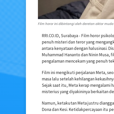
Film horor ini dibintangi oleh deretan aktor mud
RRI.CO.ID, Surabaya - Film horor psiko
penuh misteri dan teror yang mengangka
antara kenyataan dengan halusinasi. Di
Muhammad Hananto dan Ninin Musa, fi
pengalaman mencekam yang penuh tek
Film ini mengikuti perjalanan Meta, s
masa lalu setelah kehilangan kekasihnya
Sejak saat itu, Meta kerap mengalami h
misterius yang diyakininya berkaitan de
Namun, ketakutan Meta justru diangga
Dona dan Kesi. Ketidakpercayaan itu 