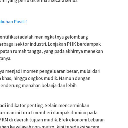
 yang perlu dicermati secara serius.
buhan Positif
dentifikasi adalah meningkatnya gelombang
rbagai sektor industri. Lonjakan PHK berdampak
patan rumah tangga, yang pada akhirnya menekan
anya.
a menjadi momen pengeluaran besar, mulai dari
n khas, hingga ongkos mudik. Namun dengan
cenderung menahan belanja dan lebih
di indikator penting. Selain mencerminkan
enurunan ini turut memberi dampak domino pada
UMKM di daerah tujuan mudik. Efek ekonomi Lebaran
an ke wilayah non-metro, kini tereduksi secara