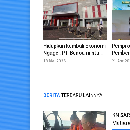
Hidupkan kembali Ekonomi
Pemprov
Ngagel, PT Benoa minta
Pember
Pemprov Turun Tangan
Pesant
18 Mei 2026
21 Apr 20
BERITA
TERBARU LAINNYA
KN SAR 
Mutiar