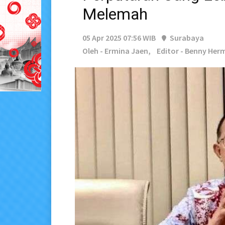
Melemah
05 Apr 2025 07:56 WIB
Surabaya
Oleh - Ermina Jaen,
Editor - Benny He