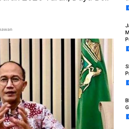
J
rmawan
M
P
S
P
B
G