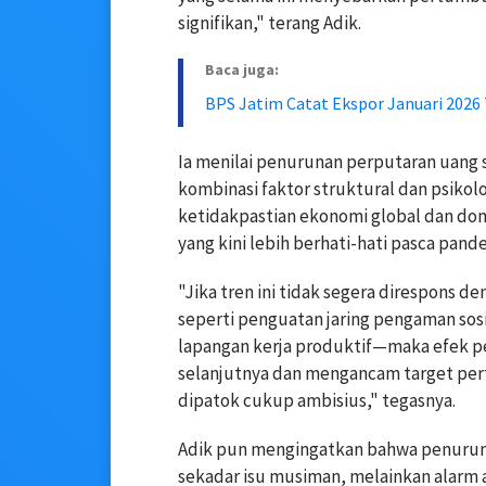
signifikan," terang Adik.
Baca juga:
BPS Jatim Catat Ekspor Januari 2026 
Ia menilai penurunan perputaran uang
kombinasi faktor struktural dan psikol
ketidakpastian ekonomi global dan do
yang kini lebih berhati-hati pasca pan
"Jika tren ini tidak segera direspons d
seperti penguatan jaring pengaman sosi
lapangan kerja produktif—maka efek pe
selanjutnya dan mengancam target per
dipatok cukup ambisius," tegasnya.
Adik pun mengingatkan bahwa penuruna
sekadar isu musiman, melainkan alarm 