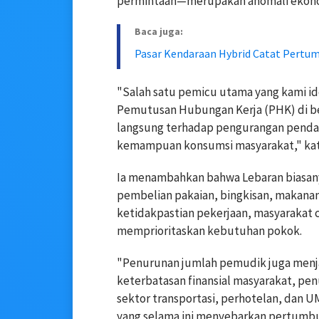
permintaan—merupakan anomali ekonomi
Baca juga:
Pasar Kendaraan Hybrid Catat Pertum
"Salah satu pemicu utama yang kami i
Pemutusan Hubungan Kerja (PHK) di be
langsung terhadap pengurangan penda
kemampuan konsumsi masyarakat," kat
Ia menambahkan bahwa Lebaran biasany
pembelian pakaian, bingkisan, makana
ketidakpastian pekerjaan, masyarakat 
memprioritaskan kebutuhan pokok.
"Penurunan jumlah pemudik juga menja
keterbatasan finansial masyarakat, p
sektor transportasi, perhotelan, dan 
yang selama ini menyebarkan pertumbuh