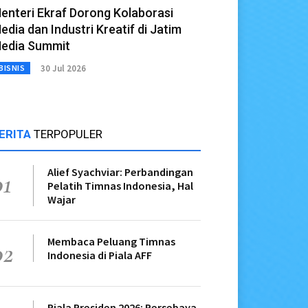
enteri Ekraf Dorong Kolaborasi
edia dan Industri Kreatif di Jatim
edia Summit
30 Jul 2026
BISNIS
ERITA
TERPOPULER
Alief Syachviar: Perbandingan
01
Pelatih Timnas Indonesia, Hal
Wajar
Membaca Peluang Timnas
02
Indonesia di Piala AFF
Piala Presiden 2026: Persebaya