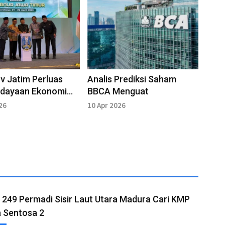
 Jatim Perluas
Analis Prediksi Saham
dayaan Ekonomi
BBCA Menguat
ren melalui OPOP
26
10 Apr 2026
249 Permadi Sisir Laut Utara Madura Cari KMP
a Sentosa 2