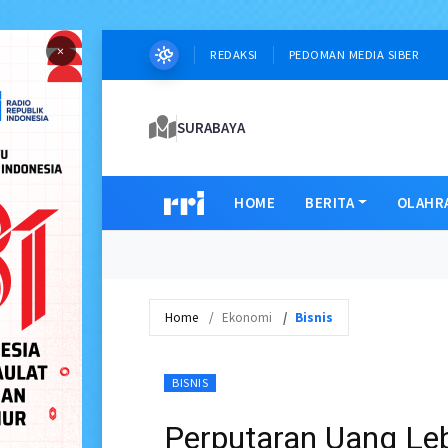
×
REDAKSI
PEDOMAN MEDIA SIBER
SURABAYA
HOME
BERITA
OLAHR
Home
Ekonomi
Bisnis
BISNIS
Perputaran Uang Leb