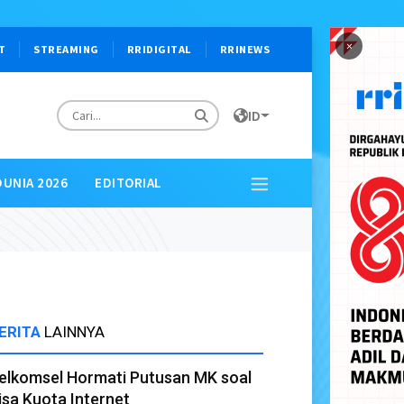
×
T
STREAMING
RRIDIGITAL
RRINEWS
ID
DUNIA 2026
EDITORIAL
ERITA
LAINNYA
elkomsel Hormati Putusan MK soal
isa Kuota Internet