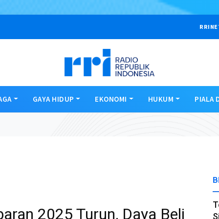
RRINE
AGA
GAYA HIDUP
EKONOMI
HUKUM
PIALA 
B
T
aran 2025 Turun, Daya Beli
S