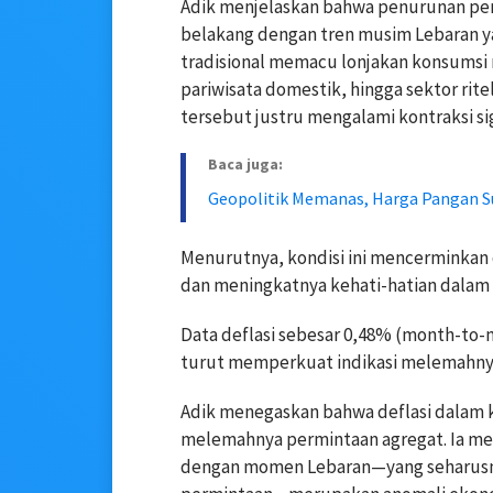
Adik menjelaskan bahwa penurunan perpu
belakang dengan tren musim Lebaran ya
tradisional memacu lonjakan konsumsi
pariwisata domestik, hingga sektor rite
tersebut justru mengalami kontraksi sig
Baca juga:
Geopolitik Memanas, Harga Pangan Su
Menurutnya, kondisi ini mencerminkan
dan meningkatnya kehati-hatian dalam
Data deflasi sebesar 0,48% (month-to-m
turut memperkuat indikasi melemahny
Adik menegaskan bahwa deflasi dalam ko
melemahnya permintaan agregat. Ia me
dengan momen Lebaran—yang seharusny