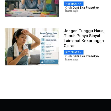
KESEHATAN
Oleh
Deni Eka Prasetyo
baru saja
Jangan Tunggu Haus,
Tubuh Punya Sinyal
Lain saat Kekurangan
Cairan
KESEHATAN
Oleh
Deni Eka Prasetyo
baru saja