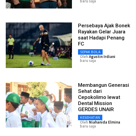
baru saja
Persebaya Ajak Bonek
Rayakan Gelar Juara
saat Hadapi Penang
FC
SEPAK BOLA
Oleh
Agustin Irdiani
baru saja
Membangun Generasi
Sehat dari
Cepokolimo lewat
Dental Mission
GERDES UNAIR
KESEHATAN
Oleh
Niahanida Elmina
baru saja