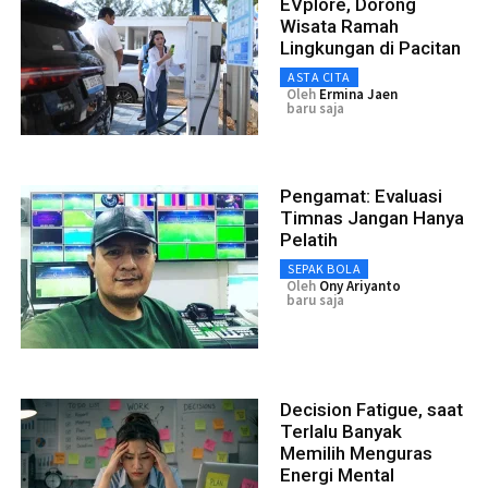
EVplore, Dorong
Wisata Ramah
Lingkungan di Pacitan
ASTA CITA
Oleh
Ermina Jaen
baru saja
Pengamat: Evaluasi
Timnas Jangan Hanya
Pelatih
SEPAK BOLA
Oleh
Ony Ariyanto
baru saja
Decision Fatigue, saat
Terlalu Banyak
Memilih Menguras
Energi Mental