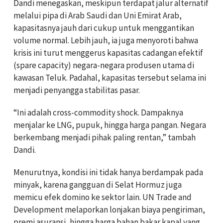
Dandi menegaskan, meskipun terdapat jalur alternatif
melalui pipa di Arab Saudi dan Uni Emirat Arab,
kapasitasnya jauh dari cukup untuk menggantikan
volume normal. Lebih jauh, ia juga menyoroti bahwa
krisis ini turut menggerus kapasitas cadangan efektif
(spare capacity) negara-negara produsen utama di
kawasan Teluk. Padahal, kapasitas tersebut selama ini
menjadi penyangga stabilitas pasar.
“Ini adalah cross-commodity shock. Dampaknya
menjalar ke LNG, pupuk, hingga harga pangan. Negara
berkembang menjadi pihak paling rentan,” tambah
Dandi.
Menurutnya, kondisi ini tidak hanya berdampak pada
minyak, karena gangguan di Selat Hormuz juga
memicu efek domino ke sektor lain. UN Trade and
Development melaporkan lonjakan biaya pengiriman,
premi asuransi, hingga harga bahan bakar kapal yang