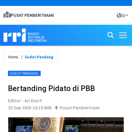
PUSAT PEMBERITAAAN
ID
Home
Sudut Pandang
SUDUT PANDANG
Bertanding Pidato di PBB
Editor - Ari Dwi P
25 Sep 2025 10:19 WIB
Pusat Pemberitaan