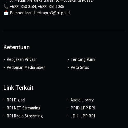
📍 Jl. Medan Merdeka Barat No.4-5, Jakarta Pusat.
📞 +6221 350 0584, +6221 351 1086
📩 Pemberitaan: beritapro3@rri.go.id
Ketentuan
Kebijakan Privasi
Tentang Kami
Pedoman Media Siber
Peta Situs
Link Terkait
RRI Digital
Audio Library
RRI NET Streaming
PPID LPP RRI
RRI Radio Streaming
JDIH LPP RRI