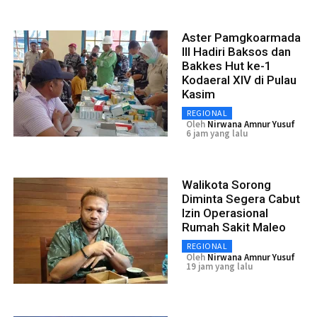
Aster Pamgkoarmada
III Hadiri Baksos dan
Bakkes Hut ke-1
Kodaeral XIV di Pulau
Kasim
REGIONAL
Oleh
Nirwana Amnur Yusuf
6 jam yang lalu
Walikota Sorong
Diminta Segera Cabut
Izin Operasional
Rumah Sakit Maleo
REGIONAL
Oleh
Nirwana Amnur Yusuf
19 jam yang lalu