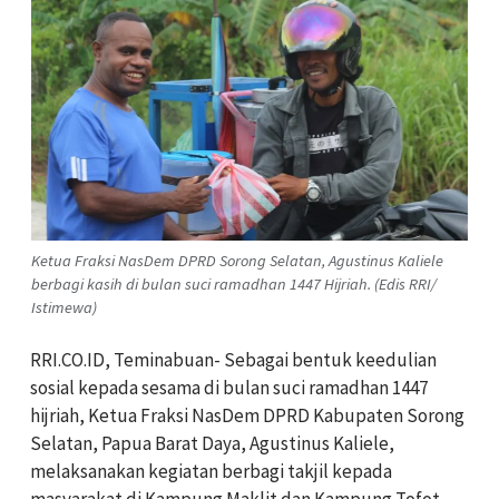
Ketua Fraksi NasDem DPRD Sorong Selatan, Agustinus Kaliele
berbagi kasih di bulan suci ramadhan 1447 Hijriah. (Edis RRI/
Istimewa)
RRI.CO.ID, Teminabuan- Sebagai bentuk keedulian
sosial kepada sesama di bulan suci ramadhan 1447
hijriah, Ketua Fraksi NasDem DPRD Kabupaten Sorong
Selatan, Papua Barat Daya, Agustinus Kaliele,
melaksanakan kegiatan berbagi takjil kepada
masyarakat di Kampung Maklit dan Kampung Tofot,