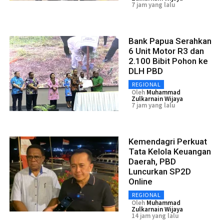
7 jam yang lalu
Bank Papua Serahkan
6 Unit Motor R3 dan
2.100 Bibit Pohon ke
DLH PBD
REGIONAL
Oleh
Muhammad
Zulkarnain Wijaya
7 jam yang lalu
Kemendagri Perkuat
Tata Kelola Keuangan
Daerah, PBD
Luncurkan SP2D
Online
REGIONAL
Oleh
Muhammad
Zulkarnain Wijaya
14 jam yang lalu