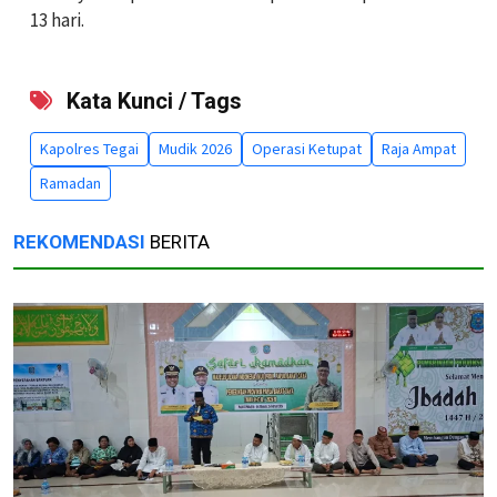
13 hari.
Kata Kunci / Tags
Kapolres Tegai
Mudik 2026
Operasi Ketupat
Raja Ampat
Ramadan
REKOMENDASI
BERITA