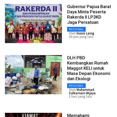
Gubernur Papua Barat
Daya Minta Peserta
Rakerda II LP3KD
Jaga Persatuan
REGIONAL
Oleh
Husni Laing
20 jam yang lalu
DLH PBD
Kembangkan Rumah
Maggot KELI untuk
Masa Depan Ekonomi
dan Ekologi
REGIONAL
Oleh
Muhammad
Zulkarnain Wijaya
1 hari yang lalu
Memahami