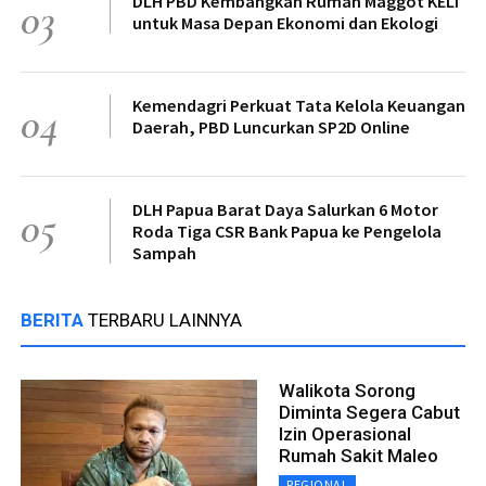
DLH PBD Kembangkan Rumah Maggot KELI
03
untuk Masa Depan Ekonomi dan Ekologi
Kemendagri Perkuat Tata Kelola Keuangan
04
Daerah, PBD Luncurkan SP2D Online
DLH Papua Barat Daya Salurkan 6 Motor
05
Roda Tiga CSR Bank Papua ke Pengelola
Sampah
BERITA
TERBARU LAINNYA
Walikota Sorong
Diminta Segera Cabut
Izin Operasional
Rumah Sakit Maleo
REGIONAL