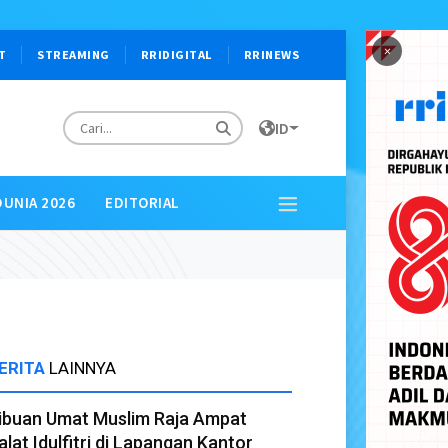
×
T
STREAMING
RRIDIGITAL
RRINEWS
ID
DUNIA 2026
EDITORIAL
ERITA
LAINNYA
ibuan Umat Muslim Raja Ampat
alat Idulfitri di Lapangan Kantor