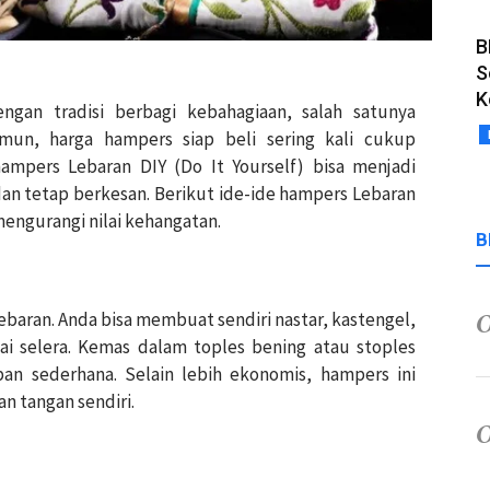
B
S
K
engan tradisi berbagi kebahagiaan, salah satunya
mun, harga hampers siap beli sering kali cukup
hampers Lebaran DIY (Do It Yourself) bisa menjadi
 dan tetap berkesan. Berikut ide-ide hampers Lebaran
mengurangi nilai kehangatan.
B
Lebaran. Anda bisa membuat sendiri nastar, kastengel,
uai selera. Kemas dalam toples bening atau stoples
an sederhana. Selain lebih ekonomis, hampers ini
an tangan sendiri.