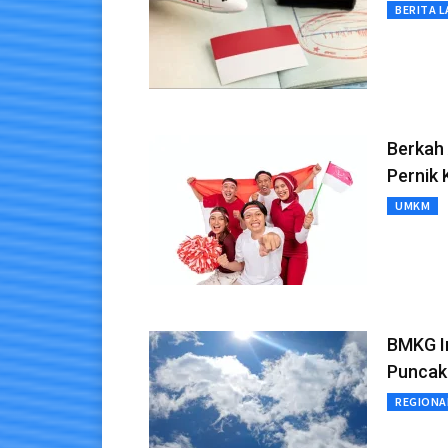
BERITA L
Berkah
Pernik
UMKM
BMKG I
Puncak
REGIONA