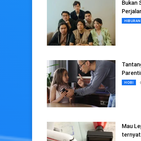
Bukan S
Perjal
HIBURAN
Tantan
Parenti
HOBI
Mau Lep
ternyat