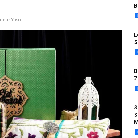
B
Amnur Yusuf
L
S
B
Z
S
S
M