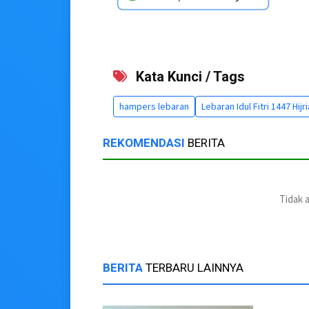
Kata Kunci / Tags
hampers lebaran
Lebaran Idul Fitri 1447 Hijr
REKOMENDASI
BERITA
Tidak 
BERITA
TERBARU LAINNYA