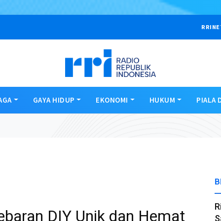
RRINE
AGA
GAYA HIDUP
EKONOMI
HUKUM
PIALA 
B
R
Lebaran DIY Unik dan Hemat
S