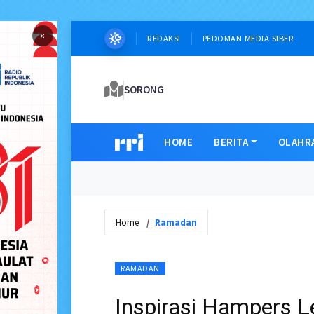
×
REDAKSI
PEDOMAN MEDIA SIBER
SORONG
HOME
BERITA
OLAHR
Home
Ramadan
RAMADAN
Inspirasi Hampers 