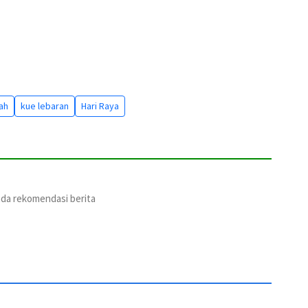
iah
kue lebaran
Hari Raya
ada rekomendasi berita