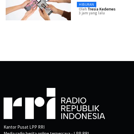
HIBURAN
Oleh
Tresia Kedemes
3 jam yang lalu
Kantor Pusat LPP RRI
Media radio berita online terpercaya - LPP RRI