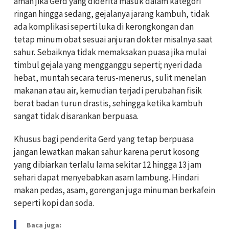
aman jika Gerd yang diderita masuk dalam kategori
ringan hingga sedang, gejalanya jarang kambuh, tidak
ada komplikasi seperti luka di kerongkongan dan
tetap minum obat sesuai anjuran dokter misalnya saat
sahur. Sebaiknya tidak memaksakan puasa jika mulai
timbul gejala yang mengganggu seperti; nyeri dada
hebat, muntah secara terus-menerus, sulit menelan
makanan atau air, kemudian terjadi perubahan fisik
berat badan turun drastis, sehingga ketika kambuh
sangat tidak disarankan berpuasa.
Khusus bagi penderita Gerd yang tetap berpuasa
jangan lewatkan makan sahur karena perut kosong
yang dibiarkan terlalu lama sekitar 12 hingga 13 jam
sehari dapat menyebabkan asam lambung. Hindari
makan pedas, asam, gorengan juga minuman berkafein
seperti kopi dan soda.
Baca juga: