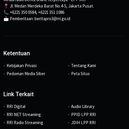
📍 Jl. Medan Merdeka Barat No.4-5, Jakarta Pusat.
📞 +6221 350 0584, +6221 351 1086
📩 Pemberitaan: beritapro3@rri.go.id
Ketentuan
Kebijakan Privasi
Tentang Kami
Pedoman Media Siber
Peta Situs
Link Terkait
RRI Digital
Audio Library
RRI NET Streaming
PPID LPP RRI
RRI Radio Streaming
JDIH LPP RRI