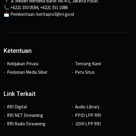
📍 Jl. Medan Merdeka Barat No.4-5, Jakarta Pusat.
📞 +6221 350 0584, +6221 351 1086
📩 Pemberitaan: beritapro3@rri.go.id
Ketentuan
Kebijakan Privasi
Tentang Kami
Pedoman Media Siber
Peta Situs
Link Terkait
RRI Digital
Audio Library
RRI NET Streaming
PPID LPP RRI
RRI Radio Streaming
JDIH LPP RRI