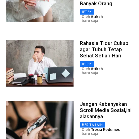
Banyak Orang
IPTEK
Oleh
Atikah
baru saja
Rahasia Tidur Cukup
agar Tubuh Tetap
Sehat Setiap Hari
IPTEK
Oleh
Atikah
baru saja
Jangan Kebanyakan
Scroll Media Sosial,ini
alasannya
BERITA LAIN
Oleh
Tresia Kedemes
baru saja