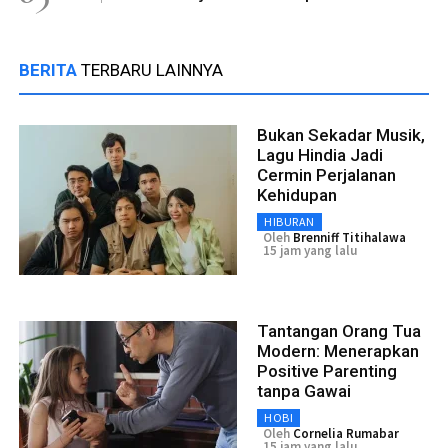
BERITA
TERBARU LAINNYA
Bukan Sekadar Musik,
Lagu Hindia Jadi
Cermin Perjalanan
Kehidupan
HIBURAN
Oleh
Brenniff Titihalawa
15 jam yang lalu
Tantangan Orang Tua
Modern: Menerapkan
Positive Parenting
tanpa Gawai
HOBI
Oleh
Cornelia Rumabar
15 jam yang lalu