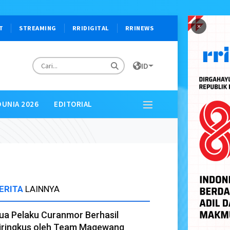
×
T
STREAMING
RRIDIGITAL
RRINEWS
ID
DUNIA 2026
EDITORIAL
ERITA
LAINNYA
ua Pelaku Curanmor Berhasil
iringkus oleh Team Magewang