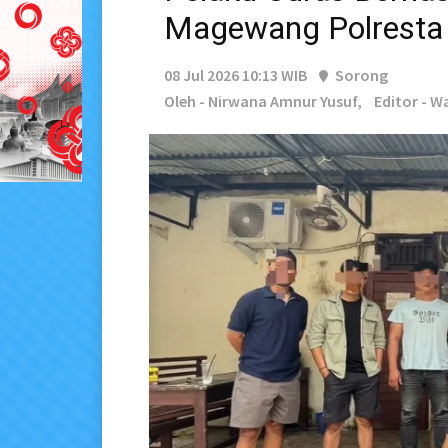
Magewang Polresta
08 Jul 2026 10:13 WIB
Sorong
Oleh - Nirwana Amnur Yusuf,
Editor - W