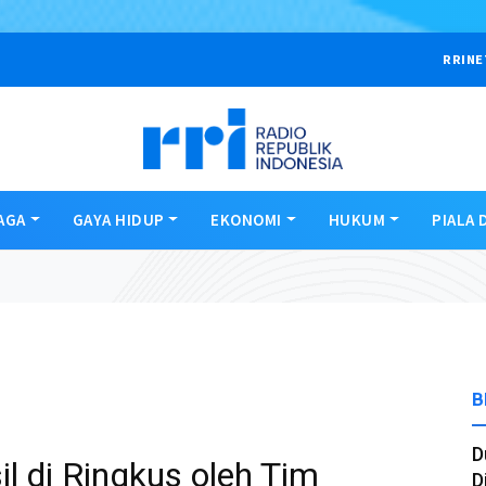
RRINE
AGA
GAYA HIDUP
EKONOMI
HUKUM
PIALA 
B
D
l di Ringkus oleh Tim
D