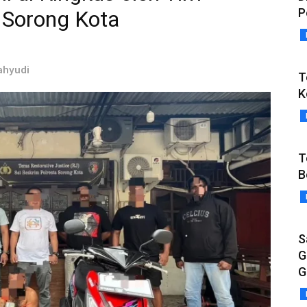
P
 Sorong Kota
ahyudi
T
K
T
B
S
G
G