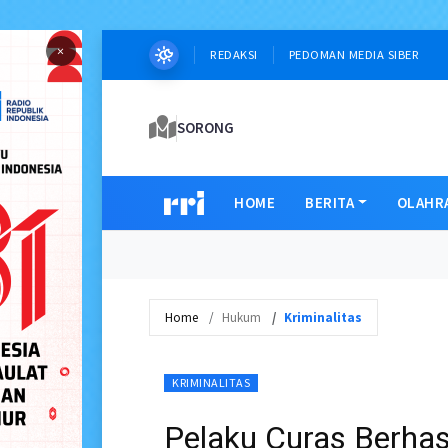
×
REDAKSI
PEDOMAN MEDIA SIBER
SORONG
HOME
BERITA
OLAHR
Home
Hukum
Kriminalitas
KRIMINALITAS
Pelaku Curas Berhasi