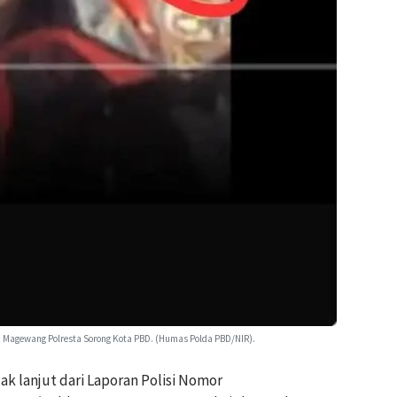
 Magewang Polresta Sorong Kota PBD. (Humas Polda PBD/NIR).
 lanjut dari Laporan Polisi Nomor