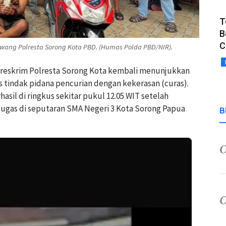
T
B
C
wang Polresta Sorong Kota PBD. (Humas Polda PBD/NIR).
reskrim Polresta Sorong Kota kembali menunjukkan
tindak pidana pencurian dengan kekerasan (curas).
sil di ringkus sekitar pukul 12.05 WIT setelah
etugas di seputaran SMA Negeri 3 Kota Sorong Papua
B