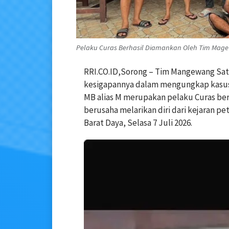
Pelaku Curas Berhasil Diamankan Oleh Tim Mage
RRI.CO.ID,Sorong – Tim Mangewang Sat
kesigapannya dalam mengungkap kasus 
MB alias M merupakan pelaku Curas berha
berusaha melarikan diri dari kejaran p
Barat Daya, Selasa 7 Juli 2026.