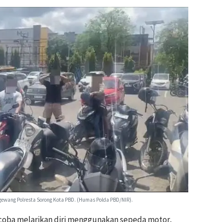
gewang Polresta Sorong Kota PBD. (Humas Polda PBD/NIR).
oba melarikan diri menggunakan sepeda motor,