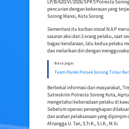
LP/B/620/VI/2026/SPKT/Polresta Sorong
pencurian dengan kekerasan yang terjad
Sorong Manoi, Kota Sorong.
Sementara itu korban inisial N.A.P me
sasaran aksi dari 2 orang pelaku, saa
bagasi kendaraan, lalu kedua pelaku 
dan melarikan diri dengan menggunaka
Baca juga:
Team Paniki Polsek Sorong Timur Berh
Berbekal informasi dari masyarakat, 
Satreskrim Polresta Sorong Kota, Aiptu
mengetahui keberadaan pelaku di kawa
Sebelum operasi penangkapan dilaksan
dan arahan pelaksanaan yang dipimpin 
Afriangga U. Tan, S.Tr.K., S.I.K., M.Si.