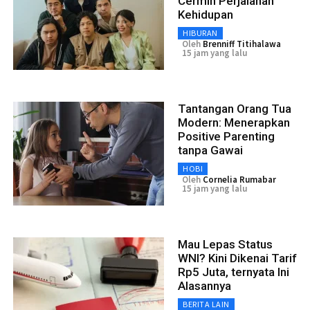
Cermin Perjalanan
Kehidupan
HIBURAN
Oleh
Brenniff Titihalawa
15 jam yang lalu
Tantangan Orang Tua
Modern: Menerapkan
Positive Parenting
tanpa Gawai
HOBI
Oleh
Cornelia Rumabar
15 jam yang lalu
Mau Lepas Status
WNI? Kini Dikenai Tarif
Rp5 Juta, ternyata Ini
Alasannya
BERITA LAIN