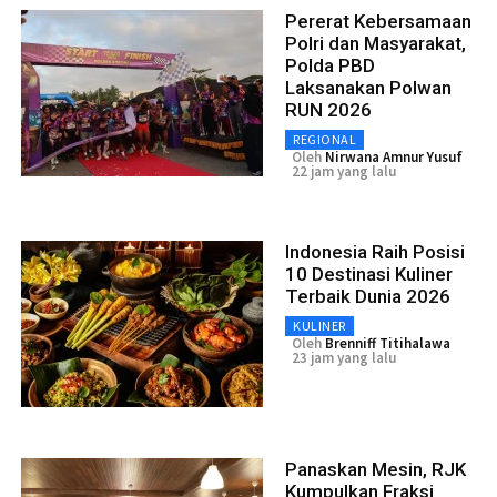
Pererat Kebersamaan
Polri dan Masyarakat,
Polda PBD
Laksanakan Polwan
RUN 2026
REGIONAL
Oleh
Nirwana Amnur Yusuf
22 jam yang lalu
Indonesia Raih Posisi
10 Destinasi Kuliner
Terbaik Dunia 2026
KULINER
Oleh
Brenniff Titihalawa
23 jam yang lalu
Panaskan Mesin, RJK
Kumpulkan Fraksi