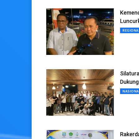
Kemend
Luncur
REGIONA
Silatur
Dukung
NASIONA
Rakerd