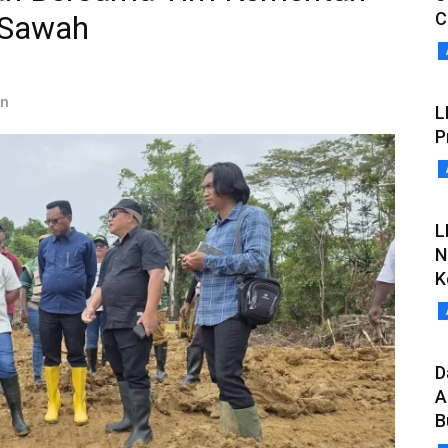
C
 Sawah
an
L
P
L
N
K
D
A
B