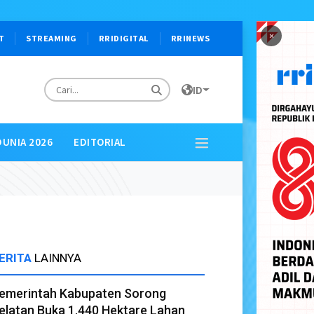
×
T
STREAMING
RRIDIGITAL
RRINEWS
ID
DUNIA 2026
EDITORIAL
ERITA
LAINNYA
emerintah Kabupaten Sorong
elatan Buka 1.440 Hektare Lahan