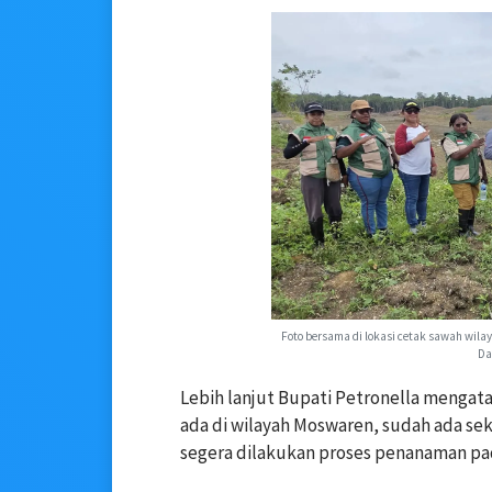
Foto bersama di lokasi cetak sawah wila
Da
Lebih lanjut Bupati Petronella mengata
ada di wilayah Moswaren, sudah ada sek
segera dilakukan proses penanaman pad