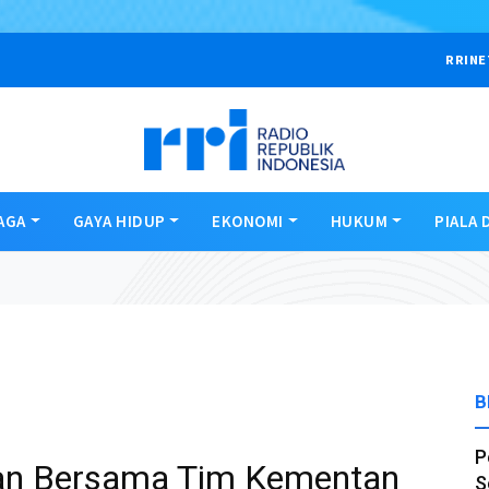
RRINE
AGA
GAYA HIDUP
EKONOMI
HUKUM
PIALA 
B
P
tan Bersama Tim Kementan
S