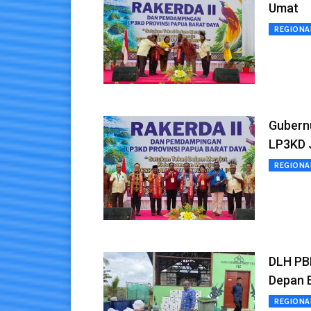
Umat
REGIONA
Gubernu
LP3KD 
REGIONA
DLH PB
Depan 
REGIONA