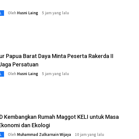
Oleh
Husni Laing
5 jam yang lalu
L
r Papua Barat Daya Minta Peserta Rakerda II
Jaga Persatuan
Oleh
Husni Laing
5 jam yang lalu
L
D Kembangkan Rumah Maggot KELI untuk Masa
Ekonomi dan Ekologi
Oleh
Muhammad Zulkarnain Wijaya
10 jam yang lalu
L