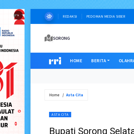
×
REDAKSI
PEDOMAN MEDIA SIBER
SORONG
HOME
BERITA
OLAHR
Home
Asta Cita
ASTA CITA
Bupati Sorong Sela