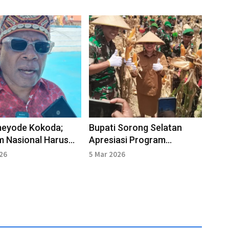
eyode Kokoda;
Bupati Sorong Selatan
m Nasional Harus
Apresiasi Program
kan Kepentingan
Pertanian Batalyon-TP
026
5 Mar 2026
akat
807/MNM