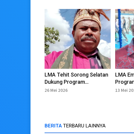
LMA Tehit Sorong Selatan
LMA Em
Dukung Program
Progra
Ketahanan Pangan
Perhati
26 Mei 2026
13 Mei 2
Nasional
Masyar
BERITA
TERBARU LAINNYA