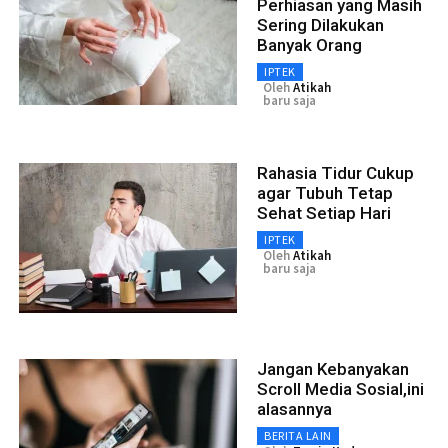
Perhiasan yang Masih
Sering Dilakukan
Banyak Orang
IPTEK
Oleh
Atikah
baru saja
Rahasia Tidur Cukup
agar Tubuh Tetap
Sehat Setiap Hari
IPTEK
Oleh
Atikah
baru saja
Jangan Kebanyakan
Scroll Media Sosial,ini
alasannya
BERITA LAIN