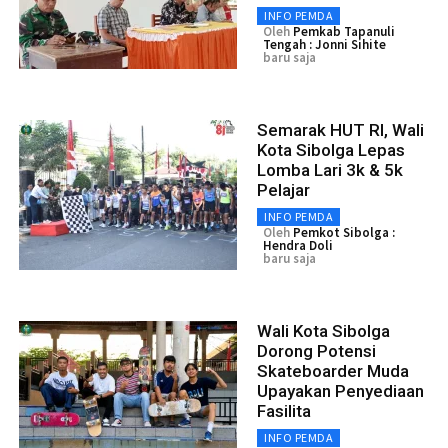
INFO PEMDA
Oleh
Pemkab Tapanuli
Tengah : Jonni Sihite
baru saja
Semarak HUT RI, Wali
Kota Sibolga Lepas
Lomba Lari 3k & 5k
Pelajar
INFO PEMDA
Oleh
Pemkot Sibolga :
Hendra Doli
baru saja
Wali Kota Sibolga
Dorong Potensi
Skateboarder Muda
Upayakan Penyediaan
Fasilita
INFO PEMDA