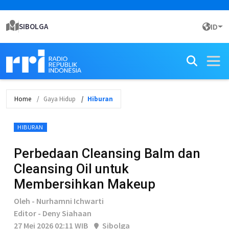
SIBOLGA
ID
Home
Gaya Hidup
Hiburan
HIBURAN
Perbedaan Cleansing Balm dan
Cleansing Oil untuk
Membersihkan Makeup
Oleh - Nurhamni Ichwarti
Editor - Deny Siahaan
27 Mei 2026 02:11 WIB
Sibolga