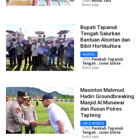
Oleh
Abdul Jalil
baru saja
Bupati Tapanuli
Tengah Salurkan
Bantuan Alsintan dan
Bibit Hortikultura
MAKRO
Oleh
Pemkab Tapanuli
Tengah : Jonni Sihite
baru saja
Masinton Mahmud
Hadiri Groundbreaking
Masjid Al Munawar
dan Rusun Polres
Tapteng
INFO PEMDA
Oleh
Pemkab Tapanuli
Tengah : Jonni Sihite
baru saja