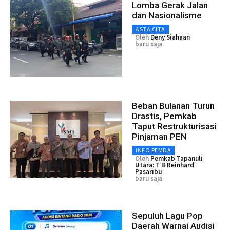
Lomba Gerak Jalan
dan Nasionalisme
ASTA CITA
Oleh
Deny Siahaan
baru saja
Beban Bulanan Turun
Drastis, Pemkab
Taput Restrukturisasi
Pinjaman PEN
INFO PEMDA
Oleh
Pemkab Tapanuli
Utara: T B Reinhard
Pasaribu
baru saja
Sepuluh Lagu Pop
Daerah Warnai Audisi