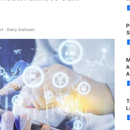
P
or - Deny Siahaan
S
M
A
A
T
L