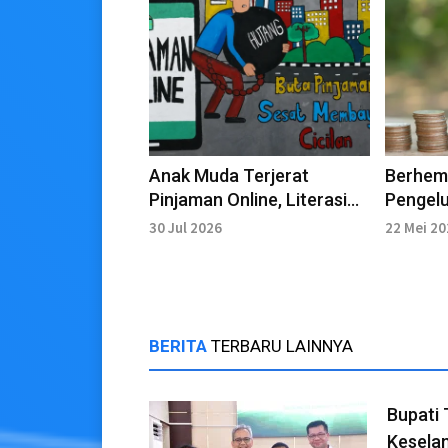
Anak Muda Terjerat
Berhema
Pinjaman Online, Literasi
Pengelu
Keuangan Perlu Diperkuat
Mendes
30 Jul 2026
22 Mei 2
BERITA
TERBARU LAINNYA
Bupati 
Kesela