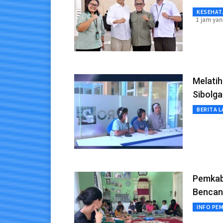
KESEHAT
1 jam yan
Melatih
Sibolga
BERITA L
Pemkab
Bencan
INFO PE