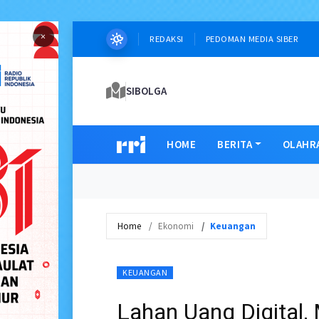
×
REDAKSI
PEDOMAN MEDIA SIBER
SIBOLGA
HOME
BERITA
OLAHR
Home
Ekonomi
Keuangan
KEUANGAN
Lahan Uang Digital,