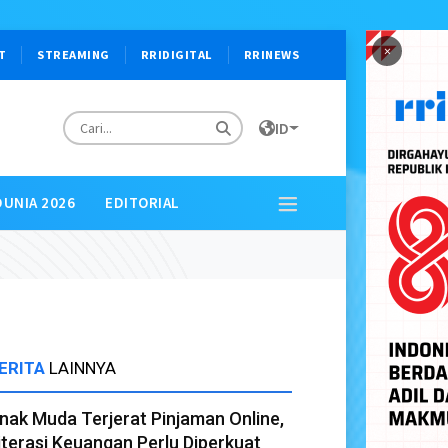
×
T
STREAMING
RRIDIGITAL
RRINEWS
ID
DUNIA 2026
EDITORIAL
ERITA
LAINNYA
nak Muda Terjerat Pinjaman Online,
iterasi Keuangan Perlu Diperkuat