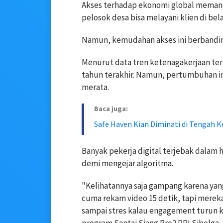
Akses terhadap ekonomi global memang t
pelosok desa bisa melayani klien di be
Namun, kemudahan akses ini berbanding
Menurut data tren ketenagakerjaan te
tahun terakhir. Namun, pertumbuhan in
merata.
Baca juga:
Safe Haven Kian Diminati di Tengah K
Banyak pekerja digital terjebak dalam h
demi mengejar algoritma.
"Kelihatannya saja gampang karena yang 
cuma rekam video 15 detik, tapi mereka 
sampai stres kalau engagement turun ka