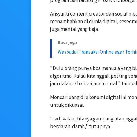
program Santai Siang Pro2 RRI Sibolga. 
Arisyanti content creator dan social me
menambahkan di dunia digital, seseorang
juga mental yang baja.
Baca juga:
Waspadai Transaksi Online agar Terhi
"Dulu orang punya bos manusia yang bisa
algoritma. Kalau kita nggak posting seha
jam dalam 7 hari secara mental," tamba
Mencari uang di ekonomi digital ini me
untuk dikuasai.
"Jadi kalau ditanya gampang atau ngga
berdarah-darah," tutupnya.