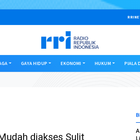
RRINE
AGA
GAYA HIDUP
EKONOMI
HUKUM
PIALA 
B
A
 Mudah diakses Sulit
L