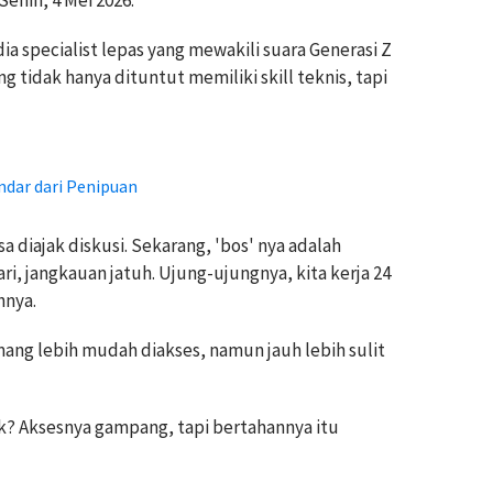
Senin, 4 Mei 2026.
dia specialist lepas yang mewakili suara Generasi Z
 tidak hanya dituntut memiliki skill teknis, tapi
ndar dari Penipuan
 diajak diskusi. Sekarang, 'bos' nya adalah
ri, jangkauan jatuh. Ujung-ujungnya, kita kerja 24
hnya.
mang lebih mudah diakses, namun jauh lebih sulit
k? Aksesnya gampang, tapi bertahannya itu