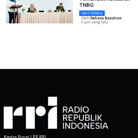
TNBG
INFO PEMDA
Oleh
Deliana Nasution
3 jam yang lalu
Kantor Pusat LPP RRI