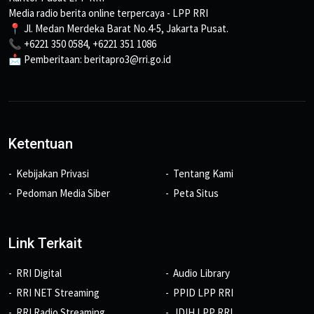
Media radio berita online terpercaya - LPP RRI
📍 Jl. Medan Merdeka Barat No.4-5, Jakarta Pusat.
📞 +6221 350 0584, +6221 351 1086
📩 Pemberitaan: beritapro3@rri.go.id
Ketentuan
Kebijakan Privasi
Tentang Kami
Pedoman Media Siber
Peta Situs
Link Terkait
RRI Digital
Audio Library
RRI NET Streaming
PPID LPP RRI
RRI Radio Streaming
JDIH LPP RRI