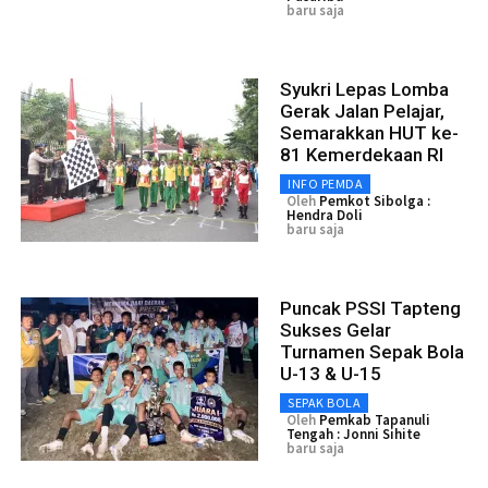
baru saja
Syukri Lepas Lomba
Gerak Jalan Pelajar,
Semarakkan HUT ke-
81 Kemerdekaan RI
INFO PEMDA
Oleh
Pemkot Sibolga :
Hendra Doli
baru saja
Puncak PSSI Tapteng
Sukses Gelar
Turnamen Sepak Bola
U-13 & U-15
SEPAK BOLA
Oleh
Pemkab Tapanuli
Tengah : Jonni Sihite
baru saja