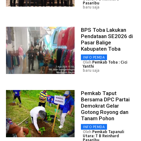
Pasaribu
baru saja
BPS Toba Lakukan
Pendataan SE2026 di
Pasar Balige
Kabupaten Toba
INFO PEMDA
Oleh
Pemkab Toba : Cici
Yanthi
baru saja
Pemkab Taput
Bersama DPC Partai
Demokrat Gelar
Gotong Royong dan
Tanam Pohon
INFO PEMDA
Oleh
Pemkab Tapanuli
Utara: T B Reinhard
Pasaribu