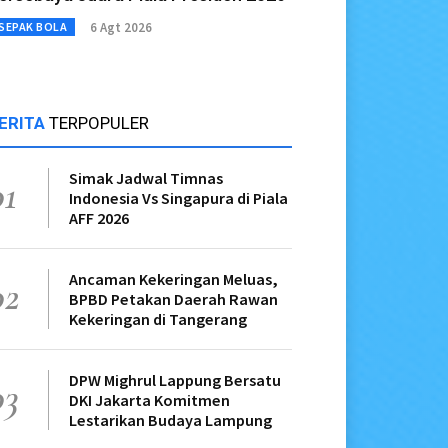
6 Agt 2026
SEPAK BOLA
ERITA
TERPOPULER
Simak Jadwal Timnas
01
Indonesia Vs Singapura di Piala
AFF 2026
Ancaman Kekeringan Meluas,
02
BPBD Petakan Daerah Rawan
Kekeringan di Tangerang
DPW Mighrul Lappung Bersatu
03
DKI Jakarta Komitmen
Lestarikan Budaya Lampung