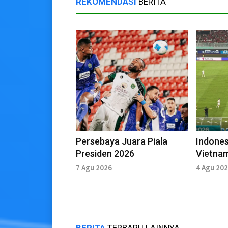
REKOMENDASI
BERITA
Persebaya Juara Piala
Indones
Presiden 2026
Vietna
Cup 20
7 Agu 2026
4 Agu 20
BERITA
TERBARU LAINNYA