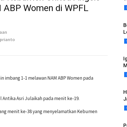
 ABP Women di WPFL
B
L
taan
eprianto
I
M
in imbang 1-1 melawan NAM ABP Women pada
H
Antika Asri Julaikah pada menit ke-19.
J
ang menit ke-38 yang menyelamatkan Kebumen
P