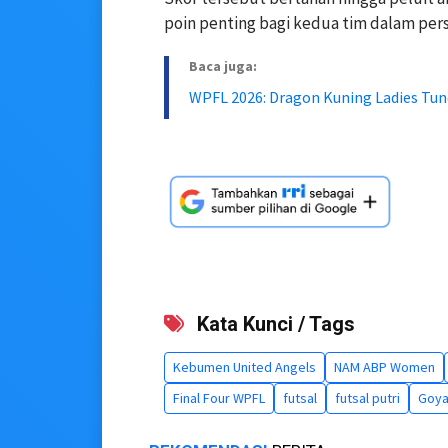
poin penting bagi kedua tim dalam per
Baca juga:
WPFL 2026: Dragon Kuning Ladies Tu
Kata Kunci / Tags
Kebumen United Angels
NAM ABP Women
Final Four WPFL
futsal
futsal putri
Goy