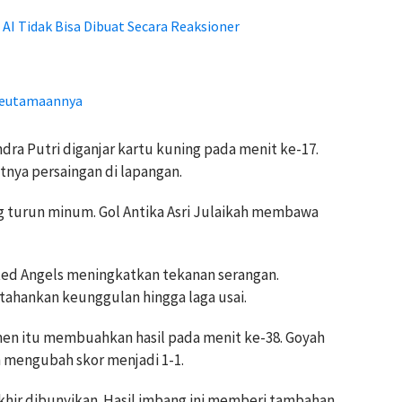
I Tidak Bisa Dibuat Secara Reaksioner
 Keutamaannya
ra Putri diganjar kartu kuning pada menit ke-17.
nya persaingan di lapangan.
g turun minum. Gol Antika Asri Julaikah membawa
d Angels meningkatkan tekanan serangan.
hankan keunggulan hingga laga usai.
umen itu membuahkan hasil pada menit ke-38. Goyah
mengubah skor menjadi 1-1.
khir dibunyikan. Hasil imbang ini memberi tambahan