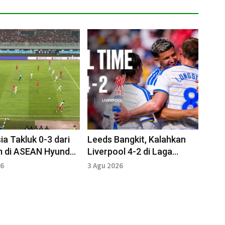
ia Takluk 0-3 dari
Leeds Bangkit, Kalahkan
m di ASEAN Hyundai
Liverpool 4-2 di Laga
26
Pramusim
26
3 Agu 2026