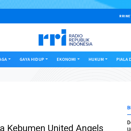
RRINE
AGA
GAYA HIDUP
EKONOMI
HUKUM
PIALA 
B
D
wa Kebumen United Angels
U