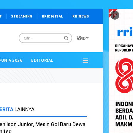
×
T
STREAMING
RRIDIGITAL
RRINEWS
ID
DUNIA 2026
EDITORIAL
ERITA
LAINNYA
enilson Junior, Mesin Gol Baru Dewa
nited