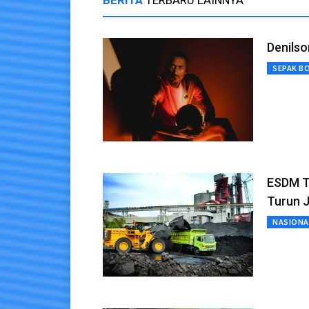
Denilso
SEPAK B
ESDM T
Turun J
NASIONA