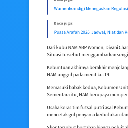
Wamenkomdigi Menegaskan Regulasi A
Baca juga:
Puasa Arafah 2026: Jadwal, Niat dan
Dari kubu NAM ABP Women, Divani Chand
Situasi tersebut menggambarkan sengit
Kebuntuan akhirnya berakhir menjelan
NAM unggul pada menit ke-19.
Memasuki babak kedua, Kebumen Unite
Sementara itu, NAM berupaya memperta
Usaha keras tim futsal putri asal Keb
mencetak gol penyama kedudukan dan 
Skor tersebut bertahan hingga peluit a