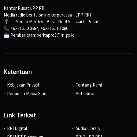
Kantor Pusat LPP RRI
Media radio berita online terpercaya - LPP RRI
📍 Jl. Medan Merdeka Barat No.4-5, Jakarta Pusat.
📞 +6221 350 0584, +6221 351 1086
📩 Pemberitaan: beritapro3@rri.go.id
Ketentuan
Kebijakan Privasi
Tentang Kami
Pedoman Media Siber
Peta Situs
Link Terkait
RRI Digital
Audio Library
RRI NET Streaming
PPID LPP RRI