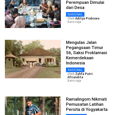
Perempuan Dimulai
dari Desa
NASIONAL
Oleh
Aditya Prabowo
baru saja
Mengulas Jalan
Pegangsaan Timur
56, Saksi Proklamasi
Kemerdekaan
Indonesia
NASIONAL
Oleh
Zahfa Putri
Afriandita
baru saja
Ramalingom Nikmati
Pemusatan Latihan
Persita di Yogyakarta