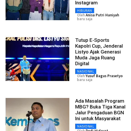
Instagram
HIBURAN
Oleh
Anisa Putri Haniyah
baru saja
Tutup E-Sports
Kapolri Cup, Jenderal
Listyo Ajak Generasi
Muda Jaga Ruang
Digital
NASIONAL
Oleh
Yusuf Bagus Prasetyo
baru saja
Ada Masalah Program
MBG? Buka Tiga Kanal
Jalur Pengaduan BGN
Ini untuk Masyarakat
NASIONAL
Oleh
Dedi Hidayat