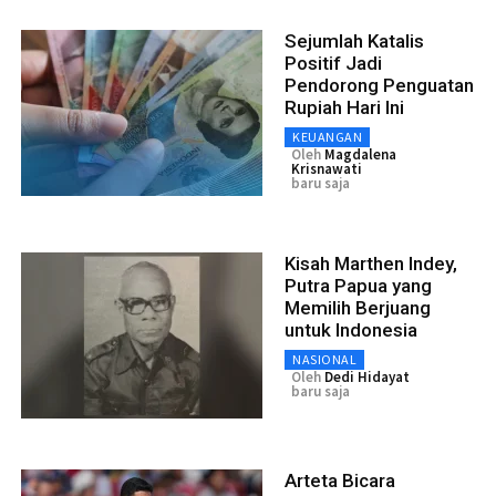
Sejumlah Katalis
Positif Jadi
Pendorong Penguatan
Rupiah Hari Ini
KEUANGAN
Oleh
Magdalena
Krisnawati
baru saja
Kisah Marthen Indey,
Putra Papua yang
Memilih Berjuang
untuk Indonesia
NASIONAL
Oleh
Dedi Hidayat
baru saja
Arteta Bicara