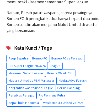
memuncaki klasemen sementara Super League.
Namun, Persib patut waspada, karena pesaingnya
Borneo FC di peringkat kedua hanya terpaut dua poin.
Borneo sendiri akan menjamu Malut United di waktu
yang bersamaan.
Kata Kunci / Tags
Asep Saputra
Borneo FC
Borneo FC vs Persijap
BRI Super League 2025/26
ileague
klasemen Super League
Komite Wasit PSSI
Madura United vs PSM Makassar
Naufal Adya Fairuski
pergantian wasit Super League
Persib Bandung
Persib vs Persijap
Rio Permana Putra
sepak bola Indonesia
wasit Madura United vs PSM